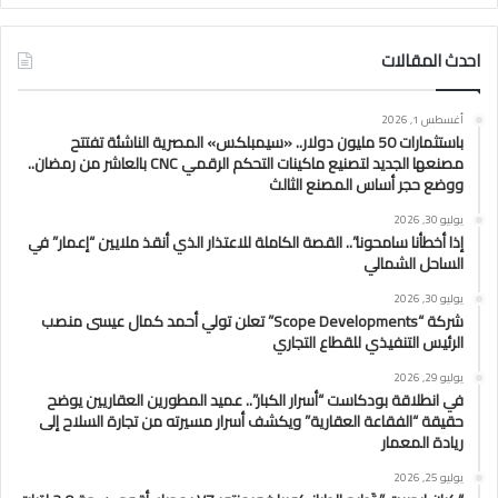
احدث المقالات
أغسطس 1, 2026
باستثمارات 50 مليون دولار.. «سيمبلكس» المصرية الناشئة تفتتح
مصنعها الجديد لتصنيع ماكينات التحكم الرقمي CNC بالعاشر من رمضان..
ووضع حجر أساس المصنع الثالث
يوليو 30, 2026
إذا أخطأنا سامحونا”.. القصة الكاملة للاعتذار الذي أنقذ ملايين “إعمار” في
الساحل الشمالي
يوليو 30, 2026
شركة “Scope Developments” تعلن تولي أحمد كمال عيسى منصب
الرئيس التنفيذي للقطاع التجاري
يوليو 29, 2026
في انطلاقة بودكاست “أسرار الكبار”.. عميد المطورين العقاريين يوضح
حقيقة “الفقاعة العقارية” ويكشف أسرار مسيرته من تجارة السلاح إلى
ريادة المعمار
يوليو 25, 2026