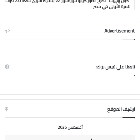
“كيان إيچيبت ” تَطرح الطراز كوبرا فورمنتور VZ بمحرك أقوى سعة 2.0 لترات
للمرة الأولى في مصر
Advertisement
تابعنا علي فيس بوك:
ارشيف الموقع
أغسطس 2026