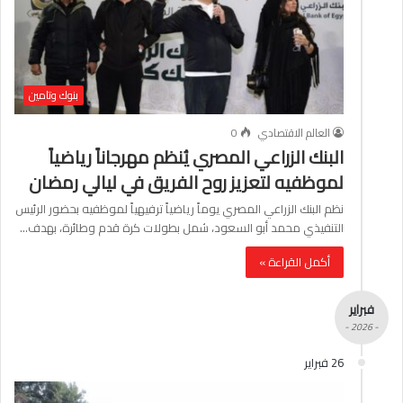
بنوك وتامين
العالم الاقتصادي
0
البنك الزراعي المصري يُنظم مهرجاناً رياضياً
لموظفيه لتعزيز روح الفريق في ليالي رمضان
نظم البنك الزراعي المصري يوماً رياضياً ترفيهياً لموظفيه بحضور الرئيس
التنفيذي محمد أبو السعود، شمل بطولات كرة قدم وطائرة، بهدف…
أكمل القراءة »
فبراير
- 2026 -
26 فبراير