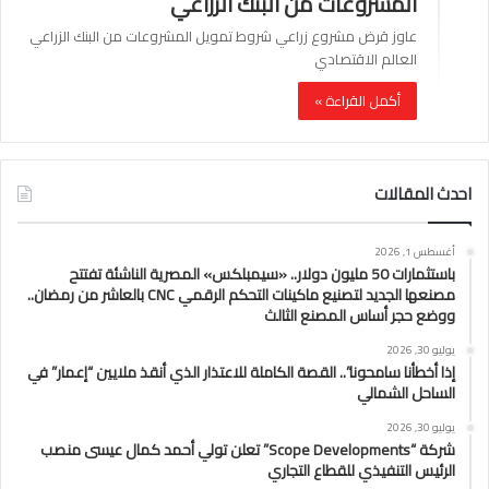
المشروعات من البنك الزراعي
عاوز قرض مشروع زراعي شروط تمويل المشروعات من البنك الزراعي
العالم الاقتصادي
أكمل القراءة »
احدث المقالات
أغسطس 1, 2026
باستثمارات 50 مليون دولار.. «سيمبلكس» المصرية الناشئة تفتتح
مصنعها الجديد لتصنيع ماكينات التحكم الرقمي CNC بالعاشر من رمضان..
ووضع حجر أساس المصنع الثالث
يوليو 30, 2026
إذا أخطأنا سامحونا”.. القصة الكاملة للاعتذار الذي أنقذ ملايين “إعمار” في
الساحل الشمالي
يوليو 30, 2026
شركة “Scope Developments” تعلن تولي أحمد كمال عيسى منصب
الرئيس التنفيذي للقطاع التجاري