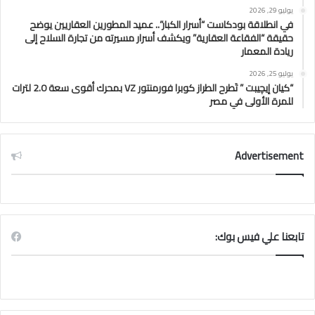
يوليو 29, 2026
في انطلاقة بودكاست “أسرار الكبار”.. عميد المطورين العقاريين يوضح
حقيقة “الفقاعة العقارية” ويكشف أسرار مسيرته من تجارة السلاح إلى
ريادة المعمار
يوليو 25, 2026
“كيان إيچيبت ” تَطرح الطراز كوبرا فورمنتور VZ بمحرك أقوى سعة 2.0 لترات
للمرة الأولى في مصر
Advertisement
تابعنا علي فيس بوك: