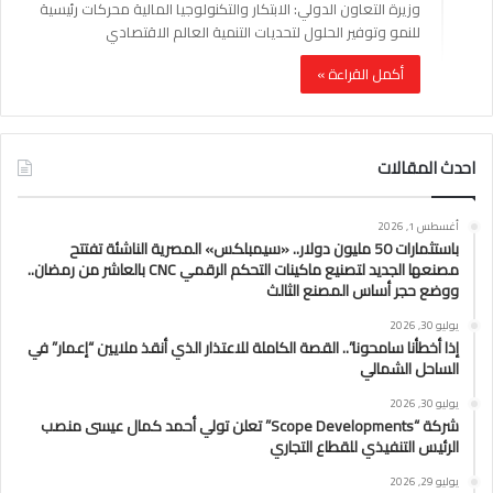
وزيرة التعاون الدولي: الابتكار والتكنولوجيا المالية محركات رئيسية
للنمو وتوفير الحلول لتحديات التنمية العالم الاقتصادي
أكمل القراءة »
احدث المقالات
أغسطس 1, 2026
باستثمارات 50 مليون دولار.. «سيمبلكس» المصرية الناشئة تفتتح
مصنعها الجديد لتصنيع ماكينات التحكم الرقمي CNC بالعاشر من رمضان..
ووضع حجر أساس المصنع الثالث
يوليو 30, 2026
إذا أخطأنا سامحونا”.. القصة الكاملة للاعتذار الذي أنقذ ملايين “إعمار” في
الساحل الشمالي
يوليو 30, 2026
شركة “Scope Developments” تعلن تولي أحمد كمال عيسى منصب
الرئيس التنفيذي للقطاع التجاري
يوليو 29, 2026