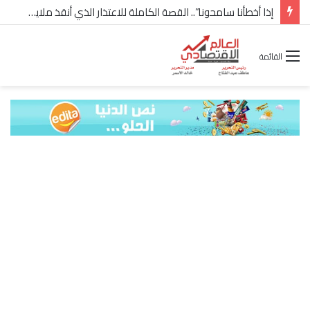
إذا أخطأنا سامحونا”.. القصة الكاملة للاعتذار الذي أنقذ ملايين “إعمار” في الساحل الشمالي
القائمة