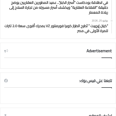
في انطلاقة بودكاست “أسرار الكبار”.. عميد المطورين العقاريين يوضح
حقيقة “الفقاعة العقارية” ويكشف أسرار مسيرته من تجارة السلاح إلى
ريادة المعمار
يوليو 25, 2026
“كيان إيچيبت ” تَطرح الطراز كوبرا فورمنتور VZ بمحرك أقوى سعة 2.0 لترات
للمرة الأولى في مصر
Advertisement
تابعنا علي فيس بوك:
ارشيف الموقع