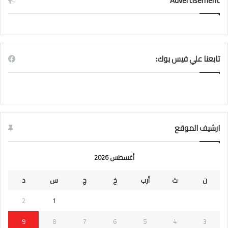
Advertisement
تابعنا علي فيس بوك:
ارشيف الموقع
أغسطس 2026
ن
ث
أرب
خ
ج
س
د
2
1
9
8
7
6
5
4
3