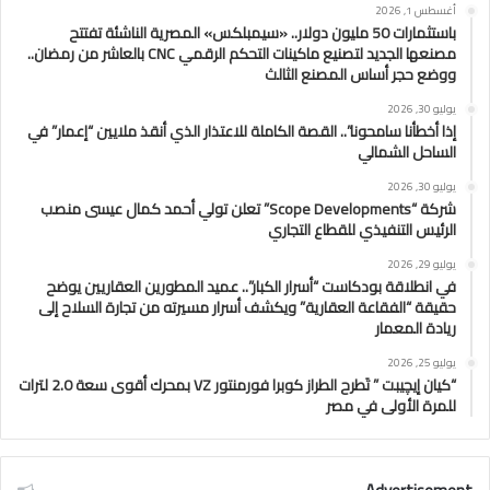
أغسطس 1, 2026
باستثمارات 50 مليون دولار.. «سيمبلكس» المصرية الناشئة تفتتح
مصنعها الجديد لتصنيع ماكينات التحكم الرقمي CNC بالعاشر من رمضان..
ووضع حجر أساس المصنع الثالث
يوليو 30, 2026
إذا أخطأنا سامحونا”.. القصة الكاملة للاعتذار الذي أنقذ ملايين “إعمار” في
الساحل الشمالي
يوليو 30, 2026
شركة “Scope Developments” تعلن تولي أحمد كمال عيسى منصب
الرئيس التنفيذي للقطاع التجاري
يوليو 29, 2026
في انطلاقة بودكاست “أسرار الكبار”.. عميد المطورين العقاريين يوضح
حقيقة “الفقاعة العقارية” ويكشف أسرار مسيرته من تجارة السلاح إلى
ريادة المعمار
يوليو 25, 2026
“كيان إيچيبت ” تَطرح الطراز كوبرا فورمنتور VZ بمحرك أقوى سعة 2.0 لترات
للمرة الأولى في مصر