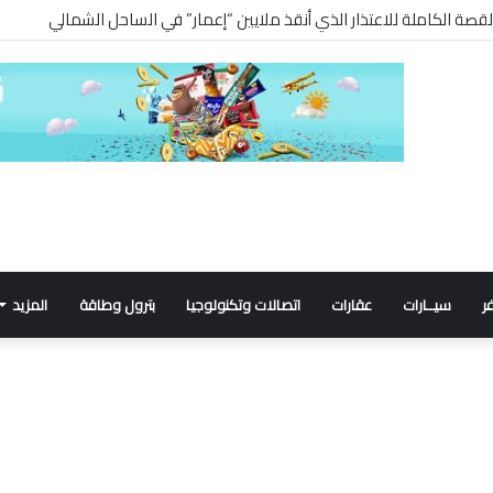
 القصة الكاملة للاعتذار الذي أنقذ ملايين “إعمار” في الساحل الشمالي
ر
سيــارات
عقارات
اتصالات وتكنولوجيا
بترول وطاقة
المزيد