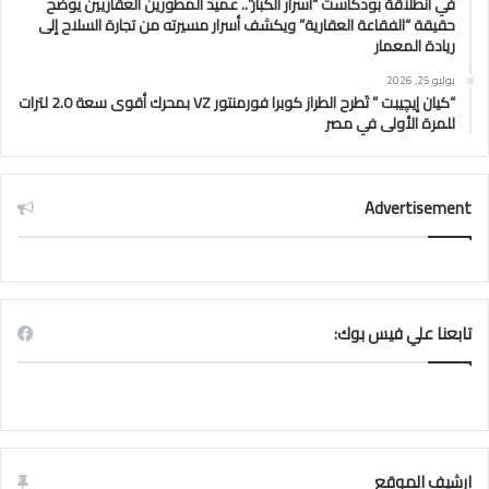
في انطلاقة بودكاست “أسرار الكبار”.. عميد المطورين العقاريين يوضح
حقيقة “الفقاعة العقارية” ويكشف أسرار مسيرته من تجارة السلاح إلى
ريادة المعمار
يوليو 25, 2026
“كيان إيچيبت ” تَطرح الطراز كوبرا فورمنتور VZ بمحرك أقوى سعة 2.0 لترات
للمرة الأولى في مصر
Advertisement
تابعنا علي فيس بوك:
ارشيف الموقع