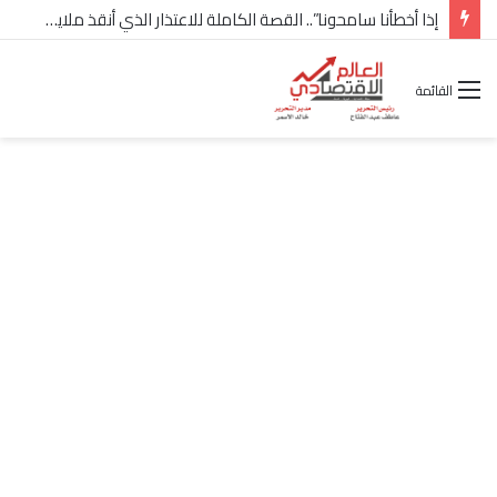
إذا أخطأنا سامحونا”.. القصة الكاملة للاعتذار الذي أنقذ ملايين “إعمار” في الساحل الشمالي
القائمة