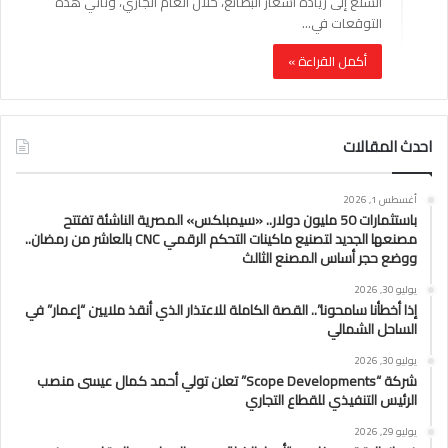
السلع إلى زيادة أسعار البضائع، خلال العام الجاري، وتأتي هذه
التوقعات في…
أكمل القراءة »
احدث المقالات
أغسطس 1, 2026
باستثمارات 50 مليون دولار.. «سيمبلكس» المصرية الناشئة تفتتح
مصنعها الجديد لتصنيع ماكينات التحكم الرقمي CNC بالعاشر من رمضان..
ووضع حجر أساس المصنع الثالث
يوليو 30, 2026
إذا أخطأنا سامحونا”.. القصة الكاملة للاعتذار الذي أنقذ ملايين “إعمار” في
الساحل الشمالي
يوليو 30, 2026
شركة “Scope Developments” تعلن تولي أحمد كمال عيسى منصب
الرئيس التنفيذي للقطاع التجاري
يوليو 29, 2026