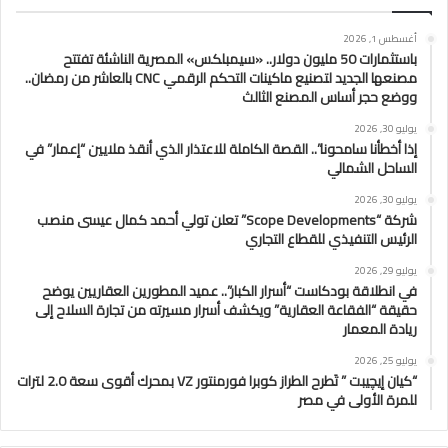
أغسطس 1, 2026
باستثمارات 50 مليون دولار.. «سيمبلكس» المصرية الناشئة تفتتح
مصنعها الجديد لتصنيع ماكينات التحكم الرقمي CNC بالعاشر من رمضان..
ووضع حجر أساس المصنع الثالث
يوليو 30, 2026
إذا أخطأنا سامحونا”.. القصة الكاملة للاعتذار الذي أنقذ ملايين “إعمار” في
الساحل الشمالي
يوليو 30, 2026
شركة “Scope Developments” تعلن تولي أحمد كمال عيسى منصب
الرئيس التنفيذي للقطاع التجاري
يوليو 29, 2026
في انطلاقة بودكاست “أسرار الكبار”.. عميد المطورين العقاريين يوضح
حقيقة “الفقاعة العقارية” ويكشف أسرار مسيرته من تجارة السلاح إلى
ريادة المعمار
يوليو 25, 2026
“كيان إيچيبت ” تَطرح الطراز كوبرا فورمنتور VZ بمحرك أقوى سعة 2.0 لترات
للمرة الأولى في مصر