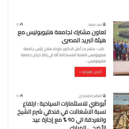
سيد سعيد
0
تعاون مشترك لجامعة هليوبوليس مع
هيئة البريد المصرى
كتب : ماهر بدر أعلن الدكتور جودة هلال رئيس جامعة
هليوبوليس للتنمية المستدامة أنه في إطار حرص جامعة
هليوبوليس…
أكمل القراءة »
العالم الاقتصادي
0
أبوظبي للاستثمارات السياحية : ارتفاع
نسبة الاشغالات في فندقي شرم الشيخ
والغردقة الي ٩٥ % مع إجازة عيد
الأضحى المبارك