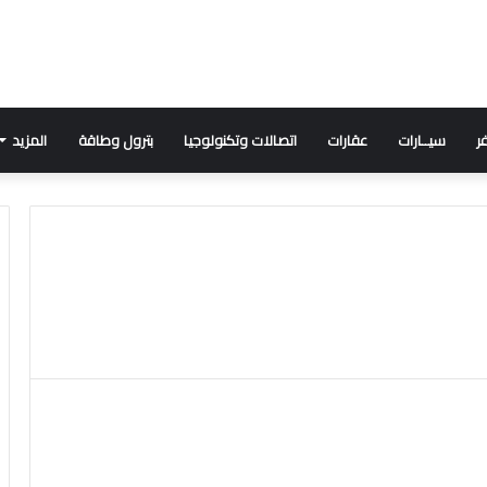
ر
سيــارات
عقارات
اتصالات وتكنولوجيا
بترول وطاقة
المزيد