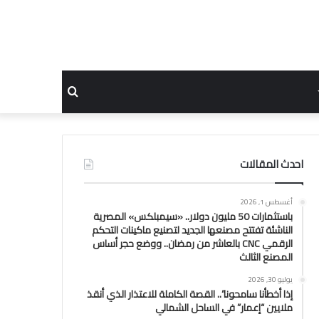
بحث
عن
احدث المقالات
أغسطس 1, 2026
باستثمارات 50 مليون دولار.. «سيمبلكس» المصرية
الناشئة تفتتح مصنعها الجديد لتصنيع ماكينات التحكم
الرقمي CNC بالعاشر من رمضان.. ووضع حجر أساس
المصنع الثالث
يوليو 30, 2026
إذا أخطأنا سامحونا”.. القصة الكاملة للاعتذار الذي أنقذ
ملايين “إعمار” في الساحل الشمالي