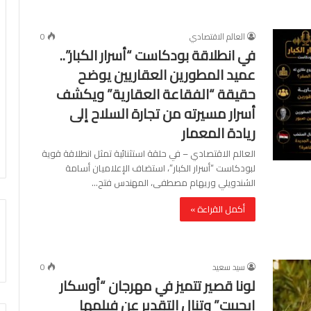
العالم الاقتصادي
0
في انطلاقة بودكاست “أسرار الكبار”..
عميد المطورين العقاريين يوضح
حقيقة “الفقاعة العقارية” ويكشف
أسرار مسيرته من تجارة السلاح إلى
ريادة المعمار
العالم الاقتصادي – في حلقة استثنائية تمثل انطلاقة قوية
لبودكاست “أسرار الكبار”، استضاف الإعلاميان أسامة
الشندويلي وريهام مصطفى، المهندس فتح…
أكمل القراءة »
سيد سعيد
0
لونا قصير تتميز في مهرجان “أوسكار
إيجيبت” وتنال التقدير عن فيلمها