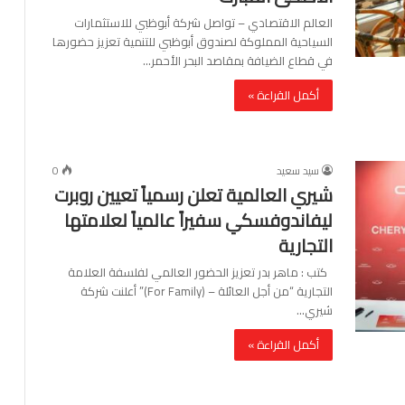
العالم الاقتصادي – تواصل شركة أبوظبي للاستثمارات
السياحية المملوكة لصندوق أبوظبي للتنمية تعزيز حضورها
في قطاع الضيافة بمقاصد البحر الأحمر…
أكمل القراءة »
سيد سعيد
0
شيري العالمية تعلن رسمياً تعيين روبرت
ليفاندوفسكي سفيراً عالمياً لعلامتها
التجارية
كتب : ماهر بدر تعزيز الحضور العالمي لفلسفة العلامة
التجارية “من أجل العائلة – (For Family)” أعلنت شركة
شيري…
أكمل القراءة »