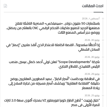
احدث المقالات
أغسطس 1, 2026
باستثمارات 50 مليون دولار.. «سيمبلكس» المصرية الناشئة تفتتح
مصنعها الجديد لتصنيع ماكينات التحكم الرقمي CNC بالعاشر من رمضان..
ووضع حجر أساس المصنع الثالث
يوليو 30, 2026
إذا أخطأنا سامحونا”.. القصة الكاملة للاعتذار الذي أنقذ ملايين “إعمار” في
الساحل الشمالي
يوليو 30, 2026
شركة “Scope Developments” تعلن تولي أحمد كمال عيسى منصب
الرئيس التنفيذي للقطاع التجاري
يوليو 29, 2026
في انطلاقة بودكاست “أسرار الكبار”.. عميد المطورين العقاريين يوضح
حقيقة “الفقاعة العقارية” ويكشف أسرار مسيرته من تجارة السلاح إلى
ريادة المعمار
يوليو 25, 2026
“كيان إيچيبت ” تَطرح الطراز كوبرا فورمنتور VZ بمحرك أقوى سعة 2.0 لترات
للمرة الأولى في مصر