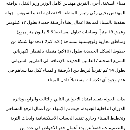
ميناء السخنة، أجرى الفريق مهندس كامل الوزير وزير النقل ، يرافقه 
المهندس يحيى زكي رئيس المنطقة الاقتصادية لقناة السويس، جولة 
تفقدية بالميناء لمتابعة اعمال إنشاء أرصفة جديدة بطول ١٢ كيلومتر 
وعمق 18 متراً. وساحات تداول بمساحة( 5.6 مليون متر مربع) 
ومناطق تجارية ولوجيستية بمساحة ( 5.3 كم2 ) تخدمها شبكة من 
خطوط السكك الحديدية بطول (10كم) متصلة بالقطار الكهربائي 
السريع السخنة / العلمين الجديدة بالإضافة الي الطريق الشرياني 
بطول 14 كم تقريباً ليربط بين الأرصفة والميناء ككل بما يساهم في 
عدم وجود أي تكدسات مستقبلاً داخل الميناء .
بدأت الجولة بتفقد امتداد الاحواض الثاني والثالث والرابع، ودائرة 
الدوران الداخلية الجديدة، حيث تم الإنتهاء من أعمال الرفع المساحي 
وتخطيط الميناء وجاري تنفيذ الجسات الاستكشافية وابحاث التربة 
والتصميمات، فضلاً عن بدء أعمال حفر الأحواض في عدد من 