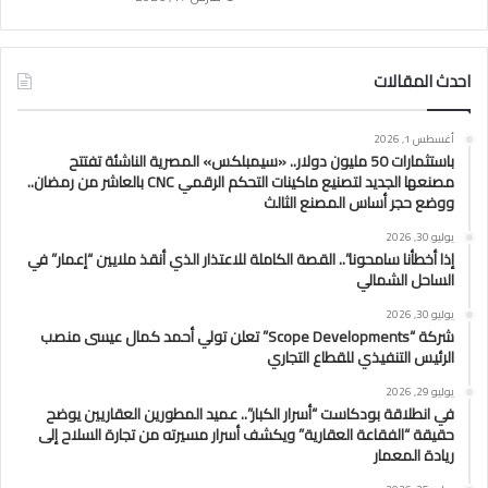
احدث المقالات
أغسطس 1, 2026
باستثمارات 50 مليون دولار.. «سيمبلكس» المصرية الناشئة تفتتح
مصنعها الجديد لتصنيع ماكينات التحكم الرقمي CNC بالعاشر من رمضان..
ووضع حجر أساس المصنع الثالث
يوليو 30, 2026
إذا أخطأنا سامحونا”.. القصة الكاملة للاعتذار الذي أنقذ ملايين “إعمار” في
الساحل الشمالي
يوليو 30, 2026
شركة “Scope Developments” تعلن تولي أحمد كمال عيسى منصب
الرئيس التنفيذي للقطاع التجاري
يوليو 29, 2026
في انطلاقة بودكاست “أسرار الكبار”.. عميد المطورين العقاريين يوضح
حقيقة “الفقاعة العقارية” ويكشف أسرار مسيرته من تجارة السلاح إلى
ريادة المعمار