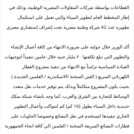
القطاعات بواسطة شركات المقاولات المصرية الوطنية، وذلك في 
إطار المخطط العام لتطوير الميناء والتي تعمل على استكمال 
تطويره عدد 42 شركة وطنية مصرية تحت إشراف إستشاري مصري
أكد الوزير خلال جولته على ضرورة الانتهاء من كافة أعمال الإنشاء 
والتطوير التي تبلغ تكلفتها ٢٠ مليار جنيه خلال عامين تنفيذاً لتوجيهات 
القيادة السياسية تزامناً مع الانتهاء من تنفيذ مشروع القطار 
الكهربائي السريع ( العين السخنة /الاسكندرية / العلمين الجديدة ) 
بحيث يكون المشروع متكاملاً وبذلك يتم توفير خدمات نقل متعدد 
الوسائط للتجارة بين الشرق والغرب، كما وجه بانشاء شبكة سكك 
حديدية داخل الميناء بطول (10 كم) كم لتتواكب وأعمال التطوير 
الجاري تنفيذها لتستخدم في نقل البضائع وخصوصا الحاويات على 
قطارات البضائع السريعة السخنة / العلمين الي كافة انحاء الجمهورية 