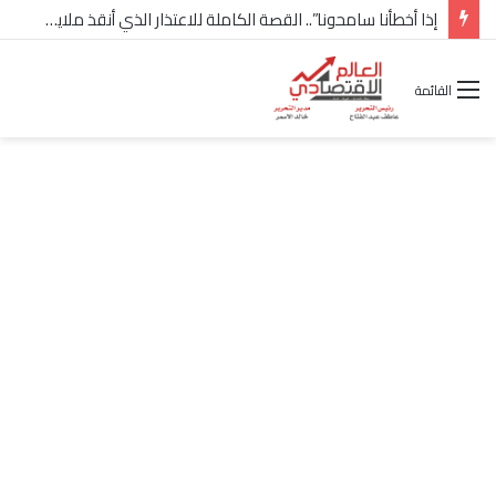
إذا أخطأنا سامحونا”.. القصة الكاملة للاعتذار الذي أنقذ ملايين “إعمار” في الساحل الشمالي
القائمة