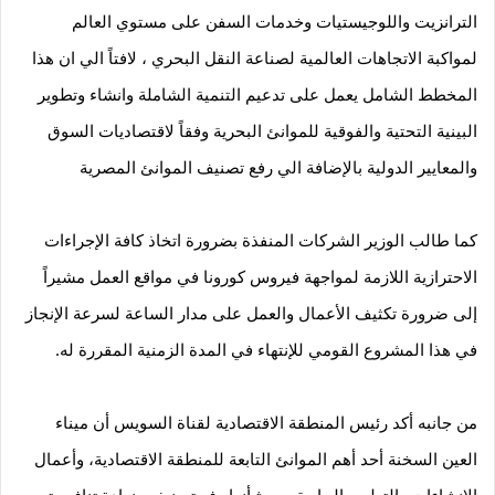
الترانزيت واللوجيستيات وخدمات السفن على مستوي العالم 
لمواكبة الاتجاهات العالمية لصناعة النقل البحري ، لافتاً الي ان هذا 
المخطط الشامل يعمل على تدعيم التنمية الشاملة وانشاء وتطوير 
البينية التحتية والفوقية للموانئ البحرية وفقاً لاقتصاديات السوق 
والمعايير الدولية بالإضافة الي رفع تصنيف الموانئ المصرية
كما طالب الوزير الشركات المنفذة بضرورة اتخاذ كافة الإجراءات 
الاحترازية اللازمة لمواجهة فيروس كورونا في مواقع العمل مشيراً 
إلى ضرورة تكثيف الأعمال والعمل على مدار الساعة لسرعة الإنجاز 
في هذا المشروع القومي للإنتهاء في المدة الزمنية المقررة له.
من جانبه أكد رئيس المنطقة الاقتصادية لقناة السويس أن ميناء 
العين السخنة أحد أهم الموانئ التابعة للمنطقة الاقتصادية، وأعمال 
الإنشاءات والتطوير الجارية من شأنها رفع تصنيفه وزيادة تنافسيته 