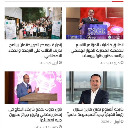
انطلاق فاعليات المؤتمر التاسع
إندرايف ومصر الخير يختتمان برنامج
للجمعية المصرية للجهاز الهضمي
تدريب الطلاب على البرمجة والذكاء
برئاسه دكتور طارق يوسف
الاصطناعي
مايو 13, 2026
أبريل 5, 2026
شركة ألستوم تعين مارتن سيون
تاون جروب تجمع شركاء النجاح في
رئيساً تنفيذياً جديداً للمجموعة عالمياً
إفطار رمضاني وتوزع جوائز بمليون
جنيه لعملائها
أبريل 1, 2026
مارس 17, 2026