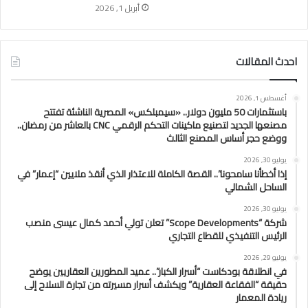
أبريل 1, 2026
احدث المقالات
أغسطس 1, 2026
باستثمارات 50 مليون دولار.. «سيمبلكس» المصرية الناشئة تفتتح
مصنعها الجديد لتصنيع ماكينات التحكم الرقمي CNC بالعاشر من رمضان..
ووضع حجر أساس المصنع الثالث
يوليو 30, 2026
إذا أخطأنا سامحونا”.. القصة الكاملة للاعتذار الذي أنقذ ملايين “إعمار” في
الساحل الشمالي
يوليو 30, 2026
شركة “Scope Developments” تعلن تولي أحمد كمال عيسى منصب
الرئيس التنفيذي للقطاع التجاري
يوليو 29, 2026
في انطلاقة بودكاست “أسرار الكبار”.. عميد المطورين العقاريين يوضح
حقيقة “الفقاعة العقارية” ويكشف أسرار مسيرته من تجارة السلاح إلى
ريادة المعمار