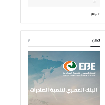
31
« يوليو
اعلان