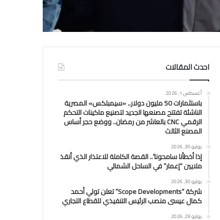
احدث المقالات
أغسطس 1, 2026
باستثمارات 50 مليون دولار.. «سيمبلكس» المصرية
الناشئة تفتتح مصنعها الجديد لتصنيع ماكينات التحكم
الرقمي CNC بالعاشر من رمضان.. ووضع حجر أساس
المصنع الثالث
يوليو 30, 2026
إذا أخطأنا سامحونا”.. القصة الكاملة للاعتذار الذي أنقذ
ملايين “إعمار” في الساحل الشمالي
يوليو 30, 2026
شركة “Scope Developments” تعلن تولي أحمد
كمال عيسى منصب الرئيس التنفيذي للقطاع التجاري
يوليو 29, 2026