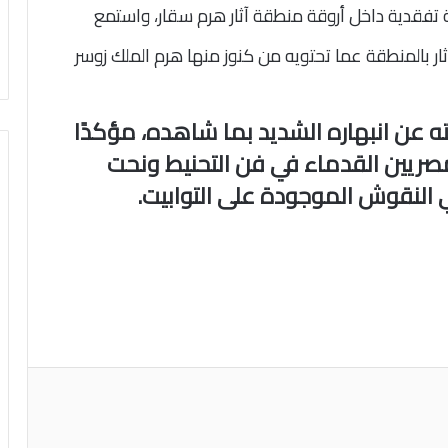
 تفقدية داخل أروقة منطقة آثار هرم سقار، واستمع
ر بالمنطقة عما تحتويه من كنوز منها هرم الملك زوسر
ته عن انبهاره الشديد بما شاهده، مؤكدًا
مصريين القدماء في فن التحنيط ونحت
في النقوش الموجودة على التوابيت.
اعة