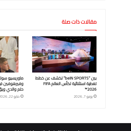
مقالات ذات صلة
بين “beIN SPORTS” تكشف عن خطط
ماوريسيو سوليم
تغطية استثنائية لكأس العالم FIFA
وفيرهوفين في 
2026™
حلم والدي ويؤك
يونيو 7, 2026
مايو 22, 2026