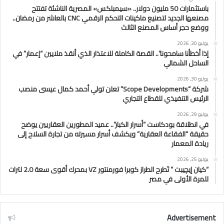
باستثمارات 50 مليون دولار.. «سيمبلكس» المصرية الناشئة تفتتح
مصنعها الجديد لتصنيع ماكينات التحكم الرقمي CNC بالعاشر من رمضان..
ووضع حجر أساس المصنع الثالث
يوليو 30, 2026
إذا أخطأنا سامحونا”.. القصة الكاملة للاعتذار الذي أنقذ ملايين “إعمار” في
الساحل الشمالي
يوليو 30, 2026
شركة “Scope Developments” تعلن تولي أحمد كمال عيسى منصب
الرئيس التنفيذي للقطاع التجاري
يوليو 29, 2026
في انطلاقة بودكاست “أسرار الكبار”.. عميد المطورين العقاريين يوضح
حقيقة “الفقاعة العقارية” ويكشف أسرار مسيرته من تجارة السلاح إلى
ريادة المعمار
يوليو 25, 2026
“كيان إيچيبت ” تَطرح الطراز كوبرا فورمنتور VZ بمحرك أقوى سعة 2.0 لترات
للمرة الأولى في مصر
Advertisement