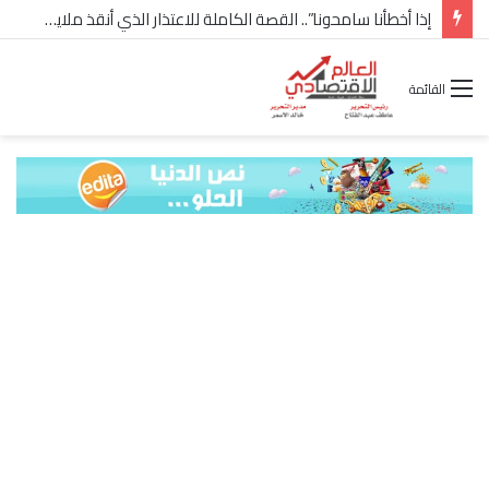
شركة “Scope Developments” تعلن تولي أحمد كمال عيسى منصب الرئيس التنفيذي للقطاع التجاري
القائمة