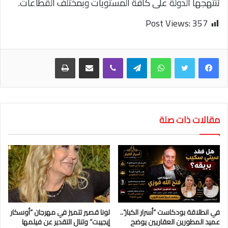
تنتهجها الدولة على كافة المستويات وبمختلف القطاعات.
Post Views:
357
واتساب
تيلقرام
ڤايبر
مشاركة عبر البريد
طباعة
مقالات ذات صلة
في انطلاقة بودكاست “أسرار الكبار”..
لونا قصير تتميز في مهرجان “أوسكار
عميد المطورين العقاريين يوضح
إيجيبت” وتنال التقدير عن فيلمها