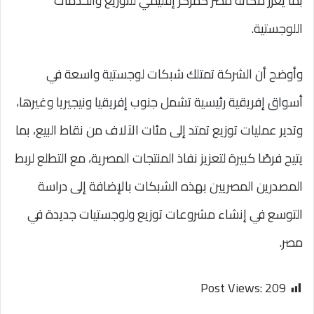
بما يعزز مكانة مصر كمركز إقليمي للتوزيع والخدمات
اللوجستية.
وأوضح أن الشركة تمتلك شبكات لوجستية واسعة في
أسواق إفريقية رئيسية تشمل جنوب إفريقيا ونيجيريا وغيرها،
وتدير عمليات توزيع تمتد إلى مئات الآلاف من نقاط البيع، بما
يتيح فرصًا كبيرة لتعزيز نفاذ المنتجات المصرية، مع التطلع لربط
المصدرين المصريين بهذه الشبكات بالإضافة إلى دراسة
التوسع في إنشاء مشروعات توزيع ولوجستيات جديدة في
مصر.
Post Views:
209