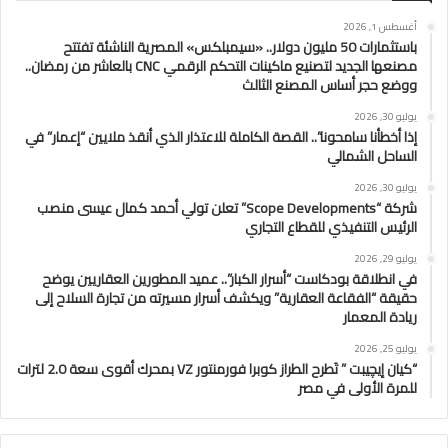
أغسطس 1, 2026
باستثمارات 50 مليون دولار.. «سيمبلكس» المصرية الناشئة تفتتح
مصنعها الجديد لتصنيع ماكينات التحكم الرقمي CNC بالعاشر من رمضان..
ووضع حجر أساس المصنع الثالث
يوليو 30, 2026
إذا أخطأنا سامحونا”.. القصة الكاملة للاعتذار الذي أنقذ ملايين “إعمار” في
الساحل الشمالي
يوليو 30, 2026
شركة “Scope Developments” تعلن تولي أحمد كمال عيسى منصب
الرئيس التنفيذي للقطاع التجاري
يوليو 29, 2026
في انطلاقة بودكاست “أسرار الكبار”.. عميد المطورين العقاريين يوضح
حقيقة “الفقاعة العقارية” ويكشف أسرار مسيرته من تجارة السلاح إلى
ريادة المعمار
يوليو 25, 2026
“كيان إيچيبت ” تَطرح الطراز كوبرا فورمنتور VZ بمحرك أقوى سعة 2.0 لترات
للمرة الأولى في مصر