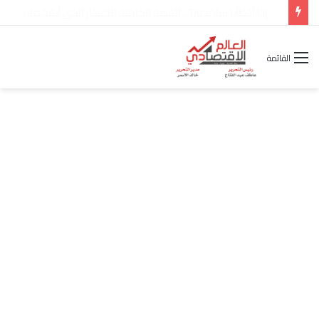
شركة “Scope Developments” تعلن تولي أحمد كمال عيسى منصب الرئيس التنفيذي للقطاع التجاري
القائمة