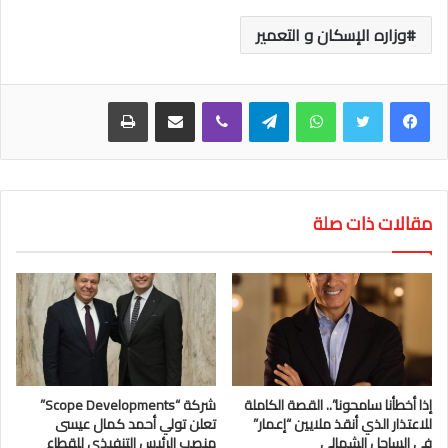
وزاره الإسكان و التعمير
واتساب
تيلقرام
ڤايبر
مشاركة عبر البريد
طباعة
مقالات ذات صلة
إذا أخطأنا سامحونا”.. القصة الكاملة
شركة “Scope Developments”
للاعتذار الذي أنقذ ملايين “إعمار”
تعلن تولي أحمد كمال عيسى
في الساحل الشمالي
منصب الرئيس التنفيذي للقطاع