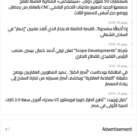
باستثمارات 50 مليون دولار.. «سيمبلكس» المصرية الناشئة تفتتح
مصنعها الجديد لتصنيع ماكينات التحكم الرقمي CNC بالعاشر من رمضان..
ووضع حجر أساس المصنع الثالث
يوليو 30, 2026
إذا أخطأنا سامحونا”.. القصة الكاملة للاعتذار الذي أنقذ ملايين “إعمار” في
الساحل الشمالي
يوليو 30, 2026
شركة “Scope Developments” تعلن تولي أحمد كمال عيسى منصب
الرئيس التنفيذي للقطاع التجاري
يوليو 29, 2026
في انطلاقة بودكاست “أسرار الكبار”.. عميد المطورين العقاريين يوضح
حقيقة “الفقاعة العقارية” ويكشف أسرار مسيرته من تجارة السلاح إلى
ريادة المعمار
يوليو 25, 2026
“كيان إيچيبت ” تَطرح الطراز كوبرا فورمنتور VZ بمحرك أقوى سعة 2.0 لترات
للمرة الأولى في مصر
Advertisement