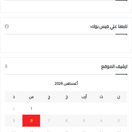
تابعنا علي فيس بوك:
ارشيف الموقع
أغسطس 2026
ن
ث
أرب
خ
ج
س
د
2
1
9
8
7
6
5
4
3