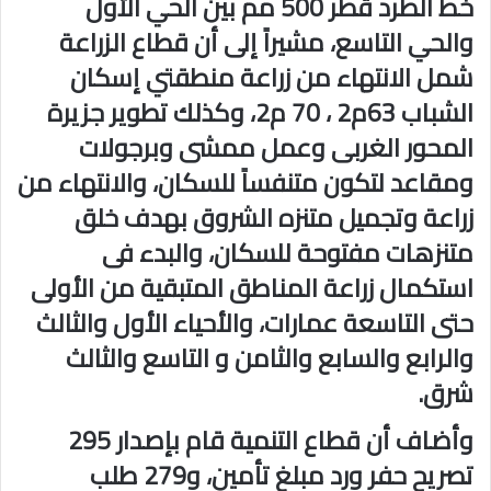
خط الطرد قطر 500 مم بين الحي الأول
والحي التاسع، مشيراً إلى أن قطاع الزراعة
شمل الانتهاء من زراعة منطقتي إسكان
الشباب 63م2 ، 70 م2، وكذلك تطوير جزيرة
المحور الغربى وعمل ممشى وبرجولات
ومقاعد لتكون متنفساً للسكان، والانتهاء من
زراعة وتجميل متنزه الشروق بهدف خلق
متنزهات مفتوحة للسكان، والبدء فى
استكمال زراعة المناطق المتبقية من الأولى
حتى التاسعة عمارات، والأحياء الأول والثالث
والرابع والسابع والثامن و التاسع والثالث
شرق.
وأضاف أن قطاع التنمية قام بإصدار 295
تصريح حفر ورد مبلغ تأمين، و279 طلب