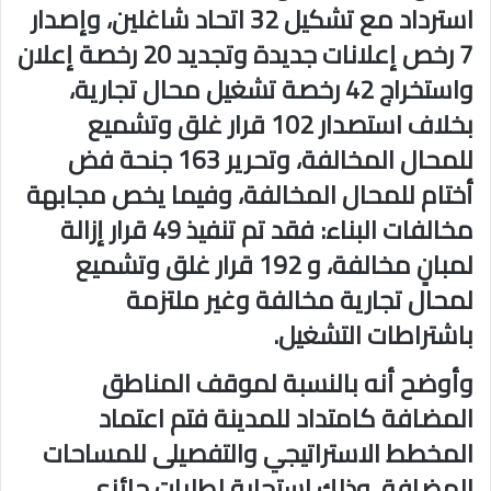
استرداد مع تشكيل 32 اتحاد شاغلين، وإصدار
7 رخص إعلانات جديدة وتجديد 20 رخصة إعلان
واستخراج 42 رخصة تشغيل محال تجارية،
بخلاف استصدار 102 قرار غلق وتشميع
للمحال المخالفة، وتحرير 163 جنحة فض
أختام للمحال المخالفة، وفيما يخص مجابهة
مخالفات البناء: فقد تم تنفيذ 49 قرار إزالة
لمبانٍ مخالفة، و 192 قرار غلق وتشميع
لمحال تجارية مخالفة وغير ملتزمة
باشتراطات التشغيل.
وأوضح أنه بالنسبة لموقف المناطق
المضافة كامتداد للمدينة فتم اعتماد
المخطط الاستراتيجي والتفصيلى للمساحات
المضافة، وذلك استجابة لطلبات حائزي