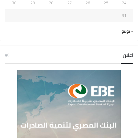
30
29
28
27
26
25
24
31
« يوليو
اعلان