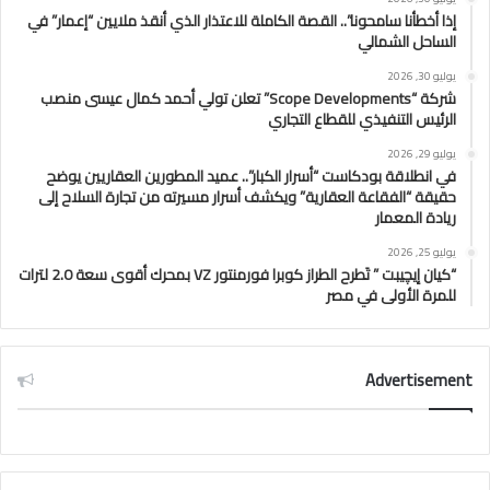
إذا أخطأنا سامحونا”.. القصة الكاملة للاعتذار الذي أنقذ ملايين “إعمار” في
الساحل الشمالي
يوليو 30, 2026
شركة “Scope Developments” تعلن تولي أحمد كمال عيسى منصب
الرئيس التنفيذي للقطاع التجاري
يوليو 29, 2026
في انطلاقة بودكاست “أسرار الكبار”.. عميد المطورين العقاريين يوضح
حقيقة “الفقاعة العقارية” ويكشف أسرار مسيرته من تجارة السلاح إلى
ريادة المعمار
يوليو 25, 2026
“كيان إيچيبت ” تَطرح الطراز كوبرا فورمنتور VZ بمحرك أقوى سعة 2.0 لترات
للمرة الأولى في مصر
Advertisement