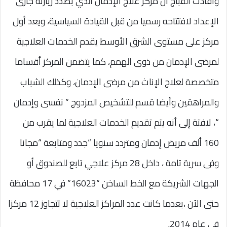
وأفادت القباج أن مركز علاج الإدمان الذي بصدد زيارته جارى
الإعداد لافتتاحه رسميا من قبل القيادة السياسية، ويعد أول
مركز على مستوى الشرق الأوسط يقدم الخدمات العلاجية
لمرضى الإدمان من ذوى الهمم، كما يتضمن المركز أقساما
متخصصة لعلاج الإناث من مرضى الإدمان، وكذلك الشباب
والمراهقين وأيضا قسم للتشخيص المزدوج ” نفسى وإدمان
“، لافتة إلى أنه يتم تقديم الخدمات العلاجية لما يقرب من
160 ألف مريض إدمان ومتردد سنويا “جدد ومتابعة “مجانا
وفى سرية تامة ، داخل 28 مركز علاجي تابع للصندوق أو
الجهات الشريكة مع الخط الساخن “16023” في 17 محافظة
حتى الآن ،بعدما كانت عدد المراكز العلاجية لا تتجاوز 12 مركزا
في عام 2014.