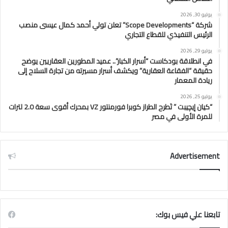
يوليو 30, 2026
شركة “Scope Developments” تعلن تولي أحمد كمال عيسى منصب
الرئيس التنفيذي للقطاع التجاري
يوليو 29, 2026
في انطلاقة بودكاست “أسرار الكبار”.. عميد المطورين العقاريين يوضح
حقيقة “الفقاعة العقارية” ويكشف أسرار مسيرته من تجارة السلاح إلى
ريادة المعمار
يوليو 25, 2026
“كيان إيچيبت ” تَطرح الطراز كوبرا فورمنتور VZ بمحرك أقوى سعة 2.0 لترات
للمرة الأولى في مصر
Advertisement
تابعنا علي فيس بوك: