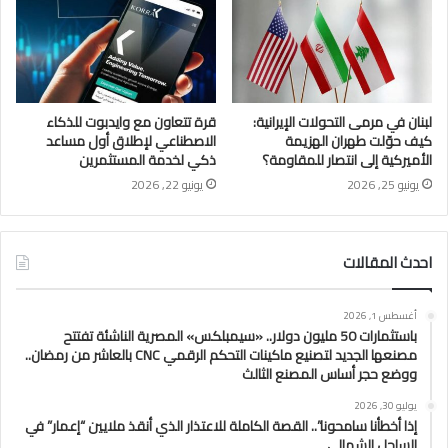
لبنان في مرمى التحولات الإيرانية:
قرة تتعاون مع وايدبوت للذكاء
كيف حوّلت طهران الهزيمة
الاصطناعي لإطلاق أول مساعد
الأميركية إلى انتصار للمقاومة؟
ذكي لخدمة المستثمرين
يونيو 25, 2026
يونيو 22, 2026
احدث المقالات
أغسطس 1, 2026
باستثمارات 50 مليون دولار.. «سيمبلكس» المصرية الناشئة تفتتح
مصنعها الجديد لتصنيع ماكينات التحكم الرقمي CNC بالعاشر من رمضان..
ووضع حجر أساس المصنع الثالث
يوليو 30, 2026
إذا أخطأنا سامحونا”.. القصة الكاملة للاعتذار الذي أنقذ ملايين “إعمار” في
الساحل الشمالي