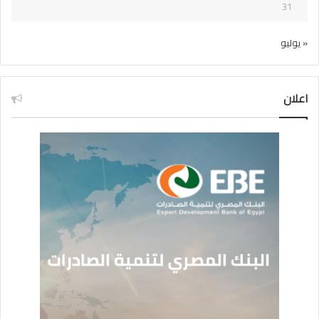
31
« يوليو
اعلان