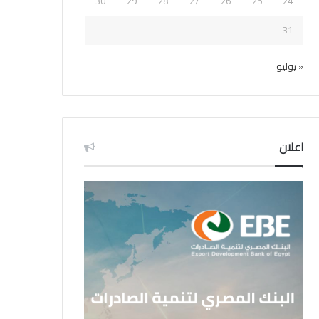
30
29
28
27
26
25
24
31
« يوليو
اعلان