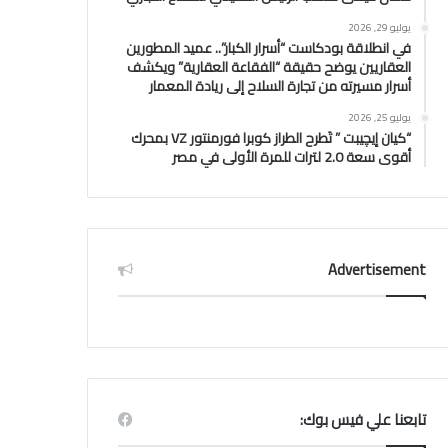
يوليو 29, 2026
في انطلاقة بودكاست “أسرار الكبار”.. عميد المطورين
العقاريين يوضح حقيقة “الفقاعة العقارية” ويكشف
أسرار مسيرته من تجارة السلاح إلى ريادة المعمار
يوليو 25, 2026
“كيان إيچيبت ” تَطرح الطراز كوبرا فورمنتور VZ بمحرك
أقوى سعة 2.0 لترات للمرة الأولى في مصر
Advertisement
تابعنا علي فيس بوك: