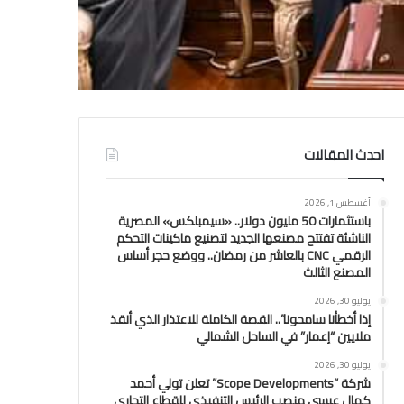
احدث المقالات
أغسطس 1, 2026
باستثمارات 50 مليون دولار.. «سيمبلكس» المصرية
الناشئة تفتتح مصنعها الجديد لتصنيع ماكينات التحكم
الرقمي CNC بالعاشر من رمضان.. ووضع حجر أساس
المصنع الثالث
يوليو 30, 2026
إذا أخطأنا سامحونا”.. القصة الكاملة للاعتذار الذي أنقذ
ملايين “إعمار” في الساحل الشمالي
يوليو 30, 2026
شركة “Scope Developments” تعلن تولي أحمد
كمال عيسى منصب الرئيس التنفيذي للقطاع التجاري