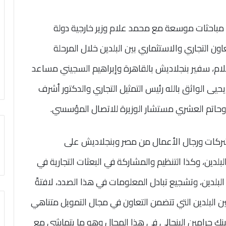
 مباحثات موسعة مع محمد علام وزير خارجية دولة
ون التجاري والاستثماري بين البلدين خلال المرحلة
سلام، سفير بنجلاديش بالقاهرة وإبراهيم السجيني مساعد
حيى الواثق بالله رئيس التمثيل التجاري والدكتور أشرف
 وحاتم العشري مستشار الوزيرة للاتصال المؤسسي.
شركات ورجال الأعمال من مصر وبنجلاديش على
بلدين، وكذا التنظيم والمشاركة في البعثات التجارية في
لبلدين، وتشجيع تبادل المعلومات في هذا الصدد، لافتةً
بين البلدين التي تتضمن التعاون في مجال التمويل متناهي
ة لبنك جرامين البنجالى في هذا المجال وهو ما يتماشى مع