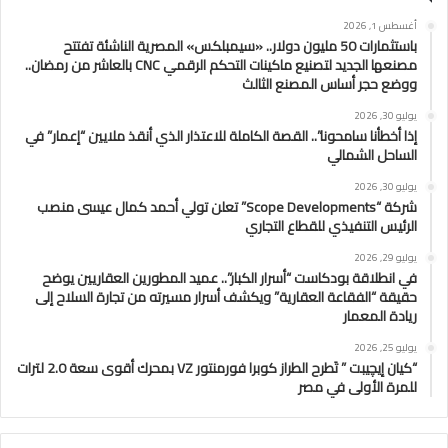
أغسطس 1, 2026
باستثمارات 50 مليون دولار.. «سيمبلكس» المصرية الناشئة تفتتح
مصنعها الجديد لتصنيع ماكينات التحكم الرقمي CNC بالعاشر من رمضان..
ووضع حجر أساس المصنع الثالث
يوليو 30, 2026
إذا أخطأنا سامحونا”.. القصة الكاملة للاعتذار الذي أنقذ ملايين “إعمار” في
الساحل الشمالي
يوليو 30, 2026
شركة “Scope Developments” تعلن تولي أحمد كمال عيسى منصب
الرئيس التنفيذي للقطاع التجاري
يوليو 29, 2026
في انطلاقة بودكاست “أسرار الكبار”.. عميد المطورين العقاريين يوضح
حقيقة “الفقاعة العقارية” ويكشف أسرار مسيرته من تجارة السلاح إلى
ريادة المعمار
يوليو 25, 2026
“كيان إيچيبت ” تَطرح الطراز كوبرا فورمنتور VZ بمحرك أقوى سعة 2.0 لترات
للمرة الأولى في مصر