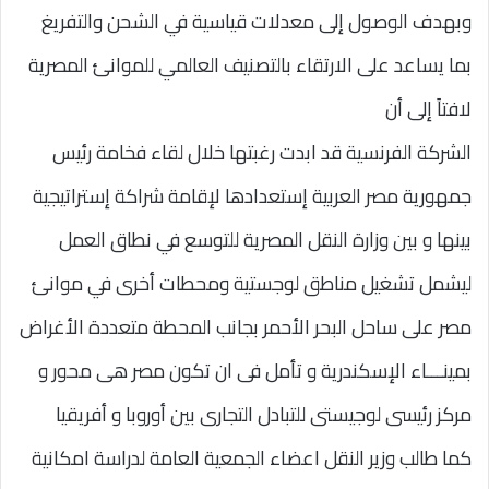
وبهدف الوصول إلى معدلات قياسية في الشحن والتفريغ
بما يساعد على الارتقاء بالتصنيف العالمي للموانئ المصرية
لافتاً إلى أن
الشركة الفرنسية قد ابدت رغبتها خلال لقاء فخامة رئيس
جمهورية مصر العربية إستعدادها لإقامة شراكة إستراتيجية
بينها و بين وزارة النقل المصرية للتوسع في نطاق العمل
ليشمل تشغيل مناطق لوجستية ومحطات أخرى في موانئ
مصر على ساحل البحر الأحمر بجانب المحطة متعددة الأغراض
بمينـــاء الإسكندرية و تأمل فى ان تكون مصر هى محور و
مركز رئيسى لوجيستى للتبادل التجارى بين أوروبا و أفريقيا
كما طالب وزير النقل اعضاء الجمعية العامة لدراسة امكانية