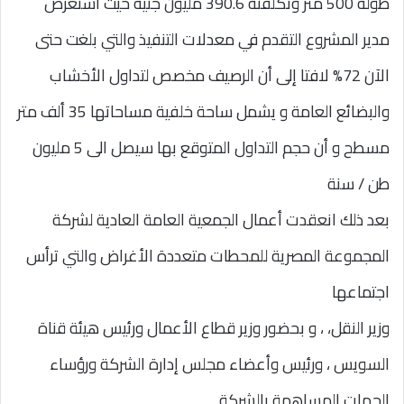
طوله 500 متر وتكلفته 390.6 مليون جنيه حيث استعرض
مدير المشروع التقدم في معدلات التنفيذ والتي بلغت حتى
الآن 72% لافتا إلى أن الرصيف مخصص لتداول الأخشاب
والبضائع العامة و يشمل ساحة خلفية مساحاتها 35 ألف متر
مسطح و أن حجم التداول المتوقع بها سيصل الى 5 مليون
طن / سنة
بعد ذلك انعقدت أعمال الجمعية العامة العادية لشركة
المجموعة المصرية للمحطات متعددة الأغراض والتي ترأس
اجتماعها
وزير النقل، ، و بحضور وزير قطاع الأعمال ورئيس هيئة قناة
السويس ، ورئيس وأعضاء مجلس إدارة الشركة ورؤساء
الجهات المساهمة بالشركة.