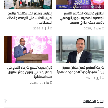
انطلاق فاعليات المؤتمر التاسع
إندرايف ومصر الخير يختتمان برنامج
للجمعية المصرية للجهاز الهضمي
تدريب الطلاب على البرمجة والذكاء
برئاسه دكتور طارق يوسف
الاصطناعي
مايو 13, 2026
أبريل 5, 2026
شركة ألستوم تعين مارتن سيون
تاون جروب تجمع شركاء النجاح في
رئيساً تنفيذياً جديداً للمجموعة عالمياً
إفطار رمضاني وتوزع جوائز بمليون
جنيه لعملائها
أبريل 1, 2026
مارس 17, 2026
احدث المقالات