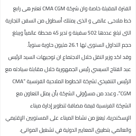
الفترة المقبلة خاصة وان شركة CMA CGM تعتبر هى رابع
خط ملاحى عالمى و الذى يمتلك أسطول من السفن التجارية
التى تبلغ عددها 502 سفينة و تدير 45 محطة عالمياً ويبلغ
حجم التداول السنوى لها 26.1 مليون حاوية سنوياً.
وقد اكد وزير النقل خلال الاجتماع ان توجيهات السيد الرئيس
عبد الفتاح السيسي رئيس الجمهورية خلال مقابلة سيادته مع
الرئيس التنفيذي لشركة الخطوط الملاحية الفرنسية “CMA
CGM”، وعدد من مسؤولي الشركة بأن يمثل التعاون مع
الشركة الفرنسية قيمة مضافة لتطوير إدارة ميناء
الإسكندرية، ليعزز من نشاط الميناء على المستويين الإقليمي
والعالمي بتطبيق المعايير الدولية في تشغيل الموانئ،