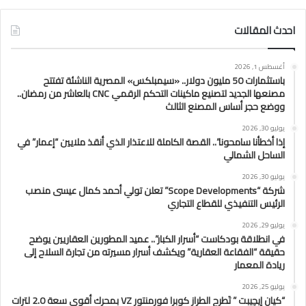
احدث المقالات
أغسطس 1, 2026
باستثمارات 50 مليون دولار.. «سيمبلكس» المصرية الناشئة تفتتح
مصنعها الجديد لتصنيع ماكينات التحكم الرقمي CNC بالعاشر من رمضان..
ووضع حجر أساس المصنع الثالث
يوليو 30, 2026
إذا أخطأنا سامحونا”.. القصة الكاملة للاعتذار الذي أنقذ ملايين “إعمار” في
الساحل الشمالي
يوليو 30, 2026
شركة “Scope Developments” تعلن تولي أحمد كمال عيسى منصب
الرئيس التنفيذي للقطاع التجاري
يوليو 29, 2026
في انطلاقة بودكاست “أسرار الكبار”.. عميد المطورين العقاريين يوضح
حقيقة “الفقاعة العقارية” ويكشف أسرار مسيرته من تجارة السلاح إلى
ريادة المعمار
يوليو 25, 2026
“كيان إيچيبت ” تَطرح الطراز كوبرا فورمنتور VZ بمحرك أقوى سعة 2.0 لترات