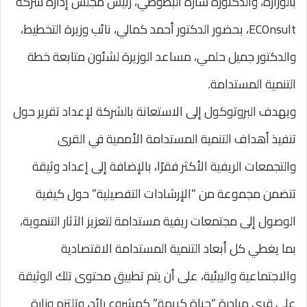
بالوزارة، والدكتورة سارة البطوطي، رئيس مجلس إدارة شركة
ECOnsult، بحضور الدكتور أحمد كمالي، نائب وزيرة التخطيط،
والدكتور جميل حلمي، مساعد الوزيرة لشئون متابعة خطة
التنمية المستدامة.
ويهدف البروتوكول إلى الاستعانة بالشركة لإعداد تقرير حول
تنفيذ أهداف التنمية المستدامة الأممية في القرى
والتجمعات الريفية الأكثر فقرًا، بالإضافة إلى إعداد وثيقة
تتضمن مجموعة من “الإرشادات التفصيلية” حول كيفية
الوصول إلى مجتمعات ريفية مستدامة لتعزيز الآثار التنموية،
بما يغطي كل أبعاد التنمية المستدامة الاقتصادية
والاجتماعية والبيئية، على أن يتم تطبيق محتوى تلك الوثيقة
على قرى مبادرة “حياة كريمة” كمشروع رائد، وتلتزم وزارة