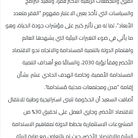
القرى والتجمعات الريفية الأكثر فقراً، وتنفيذ البرامج
والسياسات التي تأخذ بعين الاعتبار مفهوم “الفقر متعدد
الأبعاد”، لما له من تأثير كبير على مؤشرات جودة الحياة، وهو
ما يأتي في ضوء التغيرات البيئية التي يشهدها العالم
واهتمام الدولة بالتنمية المستدامة والاتجاه نحو الاقتصاد
الأخضر وفقاً لرؤية 2030، واتساقًا مع أهداف التنمية
المستدامة الأممية، وخاصة الهدف الحادي عشر، بشأن
إقامة “مدن ومجتمعات محلية مُستدامة”.
أضافت السعيد أن الحكومة تتبنى استراتيجية وطنية للانتقال
للاقتصاد الأخضر، وجاري العمل على تحقيق 30% من
المشروعات الاستثمارية بخطط الدولة لمفاهيم الاستدامة
البيئية والاقتصاد الأخضر، حيث تم بالتعاون مع وزارة البيئة