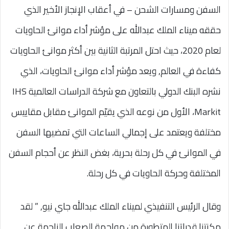
السفن ومسارات الشحن – في أعقاب الإنجاز الأخير الذي
حققه ميناء الملك عبدالله على مؤشر أداء موانئ الحاويات
لعام 2020، حيث احتل المرتبة الثانية بين أكثر موانئ الحاويات
كفاءة في العالم, ويعد مؤشر أداء موانئ الحاويات، الذي
نشره البنك الدولي بالتعاون مع شركة الدراسات العالمية IHS
Markit، الأول من نوعه الذي يقيّم الموانئ مقابل مقاييس
مختلفة ويعتمد على إجمالي الساعات التي تمضيها السفن
في الموانئ في كل رحلة بحرية، بغض النظر عن أحجام السفن
المختلفة وحركة الحاويات في كل رحلة.
وقال الرئيس التنفيذي لميناء الملك عبدالله جاي نيو, ” لقد
مكنتنا قدراتنا المتطورة من مواجهة الصعاب الناجمة عن