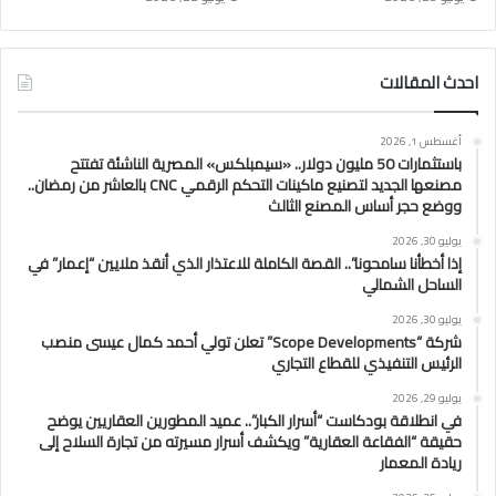
احدث المقالات
أغسطس 1, 2026
باستثمارات 50 مليون دولار.. «سيمبلكس» المصرية الناشئة تفتتح
مصنعها الجديد لتصنيع ماكينات التحكم الرقمي CNC بالعاشر من رمضان..
ووضع حجر أساس المصنع الثالث
يوليو 30, 2026
إذا أخطأنا سامحونا”.. القصة الكاملة للاعتذار الذي أنقذ ملايين “إعمار” في
الساحل الشمالي
يوليو 30, 2026
شركة “Scope Developments” تعلن تولي أحمد كمال عيسى منصب
الرئيس التنفيذي للقطاع التجاري
يوليو 29, 2026
في انطلاقة بودكاست “أسرار الكبار”.. عميد المطورين العقاريين يوضح
حقيقة “الفقاعة العقارية” ويكشف أسرار مسيرته من تجارة السلاح إلى
ريادة المعمار