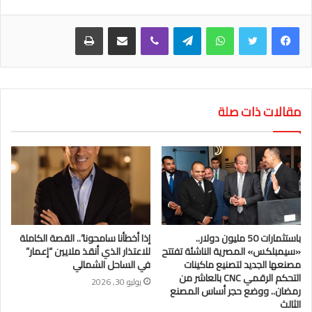
واتساب
تيلقرام
ڤايبر
مشاركة عبر البريد
طباعة
مقالات ذات صلة
باستثمارات 50 مليون دولار..
إذا أخطأنا سامحونا”.. القصة الكاملة
«سيمبلكس» المصرية الناشئة تفتتح
للاعتذار الذي أنقذ ملايين “إعمار”
مصنعها الجديد لتصنيع ماكينات
في الساحل الشمالي
التحكم الرقمي CNC بالعاشر من
يوليو 30, 2026
رمضان.. ووضع حجر أساس المصنع
الثالث