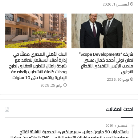
أغسطس 1, 2026
شركة “Scope Developments”
البنك الأهلي المصري ممثلًا في
تعلن تولي أحمد كمال عيسى
إدارة أمناء الاستثمار يتعاقد مع
منصب الرئيس التنفيذي للقطاع
شركة رامتان للتطوير العقاري لطرح
التجاري
وحدات كاملة التشطيب بالعاصمة
الإدارية وتقسيط حتى 10 سنوات
يوليو 30, 2026
يوليو 25, 2026
احدث المقالات
أغسطس 1, 2026
باستثمارات 50 مليون دولار.. «سيمبلكس» المصرية الناشئة تفتتح
مصنعها الجديد لتصنيع ماكينات التحكم الرقمي CNC بالعاشر من رمضان..