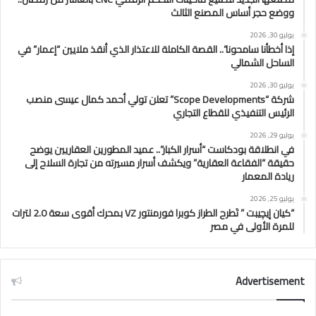
ووضع حجر أساس المصنع الثالث
يوليو 30, 2026
إذا أخطأنا سامحونا”.. القصة الكاملة للاعتذار الذي أنقذ ملايين “إعمار” في
الساحل الشمالي
يوليو 30, 2026
شركة “Scope Developments” تعلن تولي أحمد كمال عيسى منصب
الرئيس التنفيذي للقطاع التجاري
يوليو 29, 2026
في انطلاقة بودكاست “أسرار الكبار”.. عميد المطورين العقاريين يوضح
حقيقة “الفقاعة العقارية” ويكشف أسرار مسيرته من تجارة السلاح إلى
ريادة المعمار
يوليو 25, 2026
“كيان إيچيبت ” تَطرح الطراز كوبرا فورمنتور VZ بمحرك أقوى سعة 2.0 لترات
للمرة الأولى في مصر
Advertisement