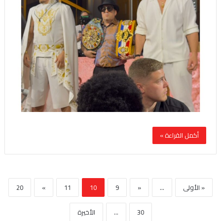
أكمل القراءة »
« الأولى
...
«
9
10
11
»
20
30
...
الأخيرة