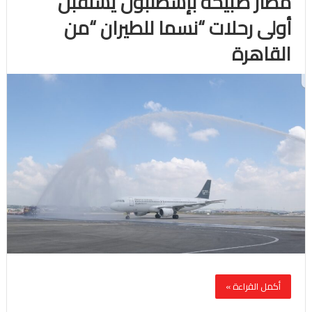
مطار صبيحة بإسطنبول يستقبل
أولى رحلات “نسما للطيران “من
القاهرة
أكمل القراءة »