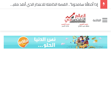
إذا أخطأنا سامحونا”.. القصة الكاملة للاعتذار الذي أنقذ ملايين “إعمار” في الساحل الشمالي
القائمة