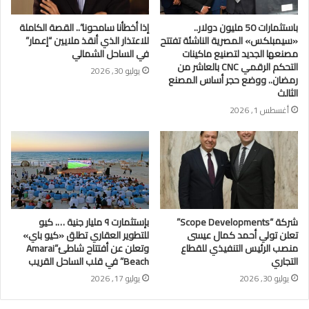
باستثمارات 50 مليون دولار..
إذا أخطأنا سامحونا”.. القصة الكاملة
«سيمبلكس» المصرية الناشئة تفتتح
للاعتذار الذي أنقذ ملايين “إعمار”
مصنعها الجديد لتصنيع ماكينات
في الساحل الشمالي
التحكم الرقمي CNC بالعاشر من
يوليو 30, 2026
رمضان.. ووضع حجر أساس المصنع
الثالث
أغسطس 1, 2026
شركة “Scope Developments”
بإستثمارت ٩ مليار جنية …. كيو
تعلن تولي أحمد كمال عيسى
للتطوير العقاري تطلق «كيو باي»
منصب الرئيس التنفيذي للقطاع
وتعلن عن أفتتاح شاطئ”Amarai
التجاري
Beach” في قلب الساحل القريب
يوليو 30, 2026
يوليو 17, 2026