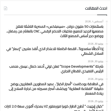
احدث المقالات
أغسطس 1, 2026
باستثمارات 50 مليون دولار.. «سيمبلكس» المصرية الناشئة تفتتح
مصنعها الجديد لتصنيع ماكينات التحكم الرقمي CNC بالعاشر من رمضان..
ووضع حجر أساس المصنع الثالث
يوليو 30, 2026
إذا أخطأنا سامحونا”.. القصة الكاملة للاعتذار الذي أنقذ ملايين “إعمار” في
الساحل الشمالي
يوليو 30, 2026
شركة “Scope Developments” تعلن تولي أحمد كمال عيسى منصب
الرئيس التنفيذي للقطاع التجاري
يوليو 29, 2026
في انطلاقة بودكاست “أسرار الكبار”.. عميد المطورين العقاريين يوضح
حقيقة “الفقاعة العقارية” ويكشف أسرار مسيرته من تجارة السلاح إلى
ريادة المعمار
يوليو 25, 2026
“كيان إيچيبت ” تَطرح الطراز كوبرا فورمنتور VZ بمحرك أقوى سعة 2.0 لترات