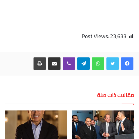
Post Views:
23٬633
واتساب
تيلقرام
ڤايبر
مشاركة عبر البريد
طباعة
مقالات ذات صلة