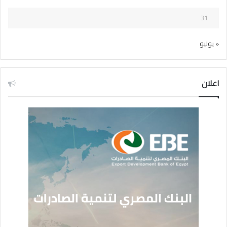
31
« يوليو
اعلان