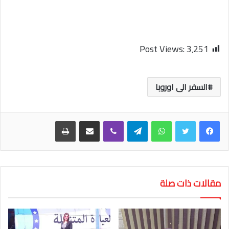
Post Views:
3٬251
السفر الى اوروبا
واتساب
تيلقرام
ڤايبر
مشاركة عبر البريد
طباعة
مقالات ذات صلة