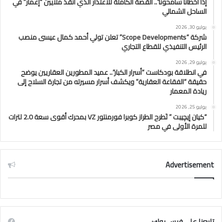
إذا أخطأنا سامحونا”.. القصة الكاملة للاعتذار الذي أنقذ ملايين “إعمار” في
الساحل الشمالي
يوليو 30, 2026
شركة “Scope Developments” تعلن تولي أحمد كمال عيسى منصب
الرئيس التنفيذي للقطاع التجاري
يوليو 29, 2026
في انطلاقة بودكاست “أسرار الكبار”.. عميد المطورين العقاريين يوضح
حقيقة “الفقاعة العقارية” ويكشف أسرار مسيرته من تجارة السلاح إلى
ريادة المعمار
يوليو 25, 2026
“كيان إيچيبت ” تَطرح الطراز كوبرا فورمنتور VZ بمحرك أقوى سعة 2.0 لترات
للمرة الأولى في مصر
Advertisement
تابعنا علي فيس بوك: