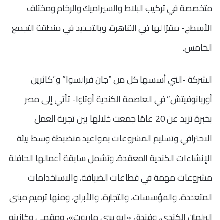
متخصصة في تركيب البلاط والسيراميك والرخام ومختلف
الأسطح- مقرًا لها في القاهرة، وبالتحديد في منطقة التجمع
الخامس.
الشركة -التي أسسها كل من “جان فرانسوا” و”كاثرين
أوربانوفيتش” في العاصمة الكندية أوتاوا- تأتي إلى مصر
بخبرة تزيد عن 20 عامًا جمعت خلالها بين تجربة العمل
الاحترافي وتسليم المشروعات بمواعيد منضبطة وسط بيئة
الإنشاءات الكندية المعقدة. وتشمل سابقة أعمالها الحافلة
مشروعات مهمة في قطاعات الضيافة، والاستخدامات
المتعددة، والمؤسسات، والتجارة، والأبراج، ومنها ترميم مبنى
البرلمان الكندي، وفندق «إيه سي ماريوت»، ومقهى وكازينو