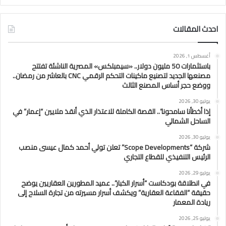
احدث المقالات
أغسطس 1, 2026
باستثمارات 50 مليون دولار.. «سيمبلكس» المصرية الناشئة تفتتح
مصنعها الجديد لتصنيع ماكينات التحكم الرقمي CNC بالعاشر من رمضان..
ووضع حجر أساس المصنع الثالث
يوليو 30, 2026
إذا أخطأنا سامحونا”.. القصة الكاملة للاعتذار الذي أنقذ ملايين “إعمار” في
الساحل الشمالي
يوليو 30, 2026
شركة “Scope Developments” تعلن تولي أحمد كمال عيسى منصب
الرئيس التنفيذي للقطاع التجاري
يوليو 29, 2026
في انطلاقة بودكاست “أسرار الكبار”.. عميد المطورين العقاريين يوضح
حقيقة “الفقاعة العقارية” ويكشف أسرار مسيرته من تجارة السلاح إلى
ريادة المعمار
يوليو 25, 2026