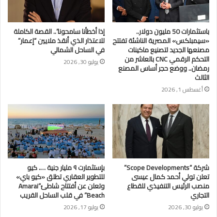
باستثمارات 50 مليون دولار..
إذا أخطأنا سامحونا”.. القصة الكاملة
«سيمبلكس» المصرية الناشئة تفتتح
للاعتذار الذي أنقذ ملايين “إعمار”
مصنعها الجديد لتصنيع ماكينات
في الساحل الشمالي
التحكم الرقمي CNC بالعاشر من
يوليو 30, 2026
رمضان.. ووضع حجر أساس المصنع
الثالث
أغسطس 1, 2026
شركة “Scope Developments”
بإستثمارت ٩ مليار جنية …. كيو
تعلن تولي أحمد كمال عيسى
للتطوير العقاري تطلق «كيو باي»
منصب الرئيس التنفيذي للقطاع
وتعلن عن أفتتاح شاطئ”Amarai
التجاري
Beach” في قلب الساحل القريب
يوليو 30, 2026
يوليو 17, 2026