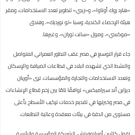
«هارد روك أوتاوا»، و«زيبي» لتطوير تعدد الاستخدامات، ومقر
هيئة الإحصاء الكندية، وسبا «لو نورديك»، وفندق
«موكسي»، ومول «سانت لوران»، وغيرها.
جاء قرار التوسع في مصر عقب التطور العمراني المتواصل
والنشط الذي تشهده البلاد في قطاعات الضيافة والإسكان
وتعدد الاستخدامات والتجارة والمؤسسات. ترى «أوربان
ديزاين أند سيراميكس» توافقًا تامًا بين زخم قطاع الإنشاءات
في مصر وخبرتها في تقديم خدمات تركيب الأسطح بأعلى
مستوى من الدقة في بيئات معقدة وعالية التطلعات.
تقول كاثرين أوربانوفيتش، الشريكة المؤسسة والرئيسة