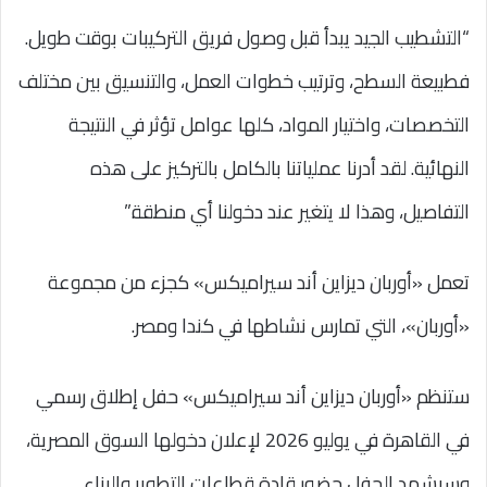
“التشطيب الجيد يبدأ قبل وصول فريق التركيبات بوقت طويل.
فطبيعة السطح، وترتيب خطوات العمل، والتنسيق بين مختلف
التخصصات، واختيار المواد، كلها عوامل تؤثر في النتيجة
النهائية. لقد أدرنا عملياتنا بالكامل بالتركيز على هذه
التفاصيل، وهذا لا يتغير عند دخولنا أي منطقة.”
تعمل «أوربان ديزاين أند سيراميكس» كجزء من مجموعة
«أوربان»، التي تمارس نشاطها في كندا ومصر.
ستنظم «أوربان ديزاين أند سيراميكس» حفل إطلاق رسمي
في القاهرة في يوليو 2026 لإعلان دخولها السوق المصرية،
وسيشهد الحفل حضور قادة قطاعات التطوير والبناء