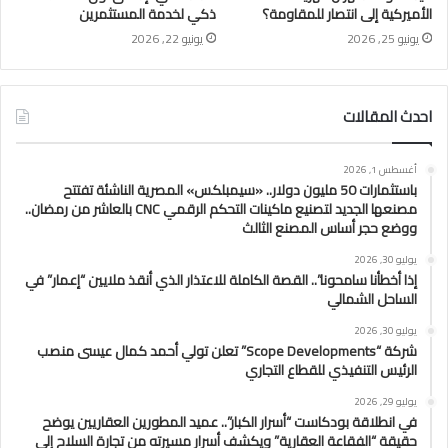
الأميركية إلى انتصار للمقاومة؟
ذكي لخدمة المستثمرين
يونيو 25, 2026
يونيو 22, 2026
احدث المقالات
أغسطس 1, 2026
باستثمارات 50 مليون دولار.. «سيمبلكس» المصرية الناشئة تفتتح
مصنعها الجديد لتصنيع ماكينات التحكم الرقمي CNC بالعاشر من رمضان..
ووضع حجر أساس المصنع الثالث
يوليو 30, 2026
إذا أخطأنا سامحونا”.. القصة الكاملة للاعتذار الذي أنقذ ملايين “إعمار” في
الساحل الشمالي
يوليو 30, 2026
شركة “Scope Developments” تعلن تولي أحمد كمال عيسى منصب
الرئيس التنفيذي للقطاع التجاري
يوليو 29, 2026
في انطلاقة بودكاست “أسرار الكبار”.. عميد المطورين العقاريين يوضح
حقيقة “الفقاعة العقارية” ويكشف أسرار مسيرته من تجارة السلاح إلى