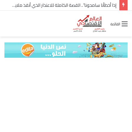
شركة “Scope Developments” تعلن تولي أحمد كمال عيسى منصب الرئيس التنفيذي للقطاع التجاري
القائمة