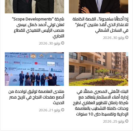
إذا أخطأنا سامحونا”.. القصة الكاملة
شركة “Scope Developments”
للاعتذار الذي أنقذ ملايين “إعمار”
تعلن تولي أحمد كمال عيسى
في الساحل الشمالي
منصب الرئيس التنفيذي للقطاع
التجاري
يوليو 30, 2026
يوليو 30, 2026
البنك الأهلي المصري ممثلًا في
منتدى العاصمة توثيق لواحدة من
إدارة أمناء الاستثمار يتعاقد مع
أنصع صفحات النجاح في تاريخ مصر
شركة رامتان للتطوير العقاري لطرح
الحديث
وحدات كاملة التشطيب بالعاصمة
يوليو 21, 2026
الإدارية وتقسيط حتى 10 سنوات
يوليو 25, 2026