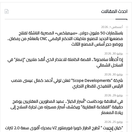
احدث المقالات
أغسطس 1, 2026
باستثمارات 50 مليون دولار.. «سيمبلكس» المصرية الناشئة تفتتح
مصنعها الجديد لتصنيع ماكينات التحكم الرقمي CNC بالعاشر من رمضان..
ووضع حجر أساس المصنع الثالث
يوليو 30, 2026
إذا أخطأنا سامحونا”.. القصة الكاملة للاعتذار الذي أنقذ ملايين “إعمار” في
الساحل الشمالي
يوليو 30, 2026
شركة “Scope Developments” تعلن تولي أحمد كمال عيسى منصب
الرئيس التنفيذي للقطاع التجاري
يوليو 29, 2026
في انطلاقة بودكاست “أسرار الكبار”.. عميد المطورين العقاريين يوضح
حقيقة “الفقاعة العقارية” ويكشف أسرار مسيرته من تجارة السلاح إلى
ريادة المعمار
يوليو 25, 2026
“كيان إيچيبت ” تَطرح الطراز كوبرا فورمنتور VZ بمحرك أقوى سعة 2.0 لترات