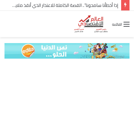
شركة “Scope Developments” تعلن تولي أحمد كمال عيسى منصب الرئيس التنفيذي للقطاع التجاري
القائمة