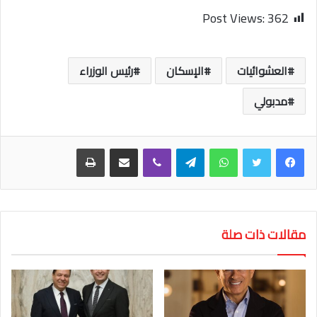
Post Views:
362
العشوائيات
الإسكان
رئيس الوزراء
مدبولي
واتساب
تيلقرام
ڤايبر
مشاركة عبر البريد
طباعة
مقالات ذات صلة