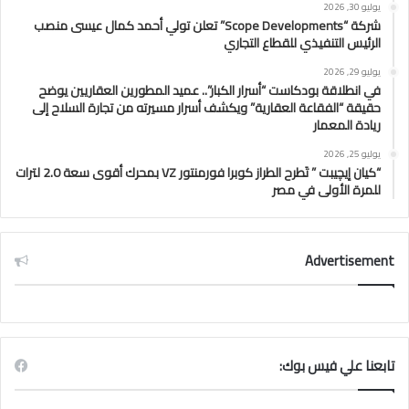
يوليو 30, 2026
شركة “Scope Developments” تعلن تولي أحمد كمال عيسى منصب
الرئيس التنفيذي للقطاع التجاري
يوليو 29, 2026
في انطلاقة بودكاست “أسرار الكبار”.. عميد المطورين العقاريين يوضح
حقيقة “الفقاعة العقارية” ويكشف أسرار مسيرته من تجارة السلاح إلى
ريادة المعمار
يوليو 25, 2026
“كيان إيچيبت ” تَطرح الطراز كوبرا فورمنتور VZ بمحرك أقوى سعة 2.0 لترات
للمرة الأولى في مصر
Advertisement
تابعنا علي فيس بوك: