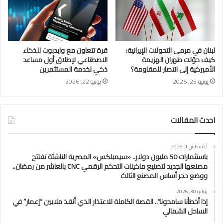
لبنان في مرمى التحولات الإيرانية:
قرة تتعاون مع وايدبوت للذكاء
كيف حوّلت طهران الهزيمة
الاصطناعي لإطلاق أول مساعد
الأميركية إلى انتصار للمقاومة؟
ذكي لخدمة المستثمرين
يونيو 25, 2026
يونيو 22, 2026
احدث المقالات
أغسطس 1, 2026
باستثمارات 50 مليون دولار.. «سيمبلكس» المصرية الناشئة تفتتح
مصنعها الجديد لتصنيع ماكينات التحكم الرقمي CNC بالعاشر من رمضان..
ووضع حجر أساس المصنع الثالث
يوليو 30, 2026
إذا أخطأنا سامحونا”.. القصة الكاملة للاعتذار الذي أنقذ ملايين “إعمار” في
الساحل الشمالي