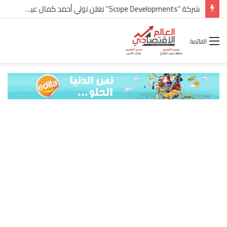
شركة “Scope Developments” تعلن تولي أحمد كمال عيسى منصب الرئيس التنفيذي للقطاع التجاري
القائمة