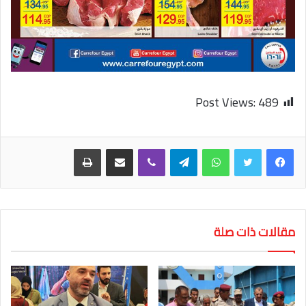
Post Views:
489
واتساب
تيلقرام
ڤايبر
مشاركة عبر البريد
طباعة
مقالات ذات صلة