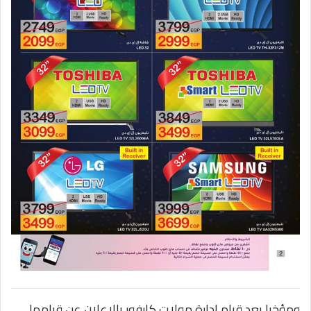
ومؤخرا بعد قيام ادارة مولات كارفور بالاعلان عن قيامها