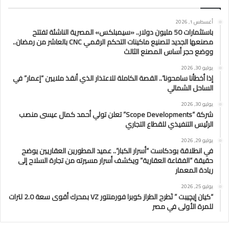
أغسطس 1, 2026
باستثمارات 50 مليون دولار.. «سيمبلكس» المصرية الناشئة تفتتح
مصنعها الجديد لتصنيع ماكينات التحكم الرقمي CNC بالعاشر من رمضان..
ووضع حجر أساس المصنع الثالث
يوليو 30, 2026
إذا أخطأنا سامحونا”.. القصة الكاملة للاعتذار الذي أنقذ ملايين “إعمار” في
الساحل الشمالي
يوليو 30, 2026
شركة “Scope Developments” تعلن تولي أحمد كمال عيسى منصب
الرئيس التنفيذي للقطاع التجاري
يوليو 29, 2026
في انطلاقة بودكاست “أسرار الكبار”.. عميد المطورين العقاريين يوضح
حقيقة “الفقاعة العقارية” ويكشف أسرار مسيرته من تجارة السلاح إلى
ريادة المعمار
يوليو 25, 2026
“كيان إيچيبت ” تَطرح الطراز كوبرا فورمنتور VZ بمحرك أقوى سعة 2.0 لترات
للمرة الأولى في مصر