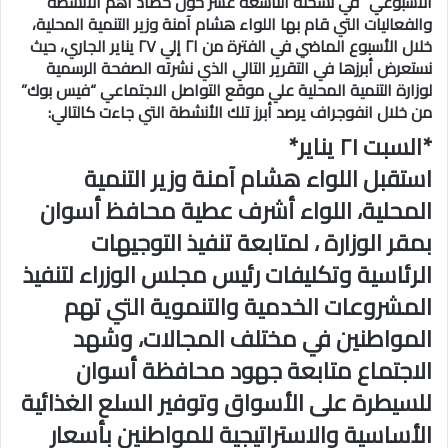
الأسبوعي” في نسخته التاسعة عشر حول حصاد أهم الأنشطة
والفعاليات التي قام بها اللواء هشام آمنة وزير التنمية المحلية،
خلال الأسبوع الماضي في الفترة من ٢١ إلي ٢٧ يناير الجاري، حيث
نستعرض أبرزها في التقرير التالي الذي نشرته الصفحة الرسمية
لوزارة التنمية المحلية علي موقع التواصل الاجتماعي “فيس بوك”
من خلال انفوجراف يرصد أبرز تلك الأنشطة التي جاءت كالتالي:
*السبت ٢١ يناير*
استقبل اللواء هشام آمنة وزير التنمية
المحلية، اللواء أشرف عطية محافظ أسوان
بمقر الوزارة ، لمتابعة تنفيذ التوجيهات
الرئاسية وتكليفات رئيس مجلس الوزراء لتنفيذ
المشروعات الخدمية والتنموية التي تهم
المواطنين في مختلف المجالات، وشهد
الاجتماع متابعة جهود محافظة أسوان
للسيطرة على الأسواق وتوفير السلع الغذائية
الأساسية والاستراتيجية للمواطنين بأسعار