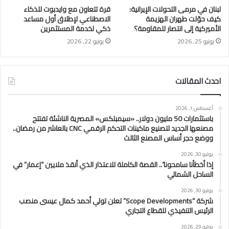
لبنان في مرمى التحولات الإيرانية:
قرة تتعاون مع وايدبوت للذكاء
كيف حوّلت طهران الهزيمة
الاصطناعي لإطلاق أول مساعد
الأميركية إلى انتصار للمقاومة؟
ذكي لخدمة المستثمرين
يونيو 25, 2026
يونيو 22, 2026
احدث المقالات
أغسطس 1, 2026
باستثمارات 50 مليون دولار.. «سيمبلكس» المصرية الناشئة تفتتح
مصنعها الجديد لتصنيع ماكينات التحكم الرقمي CNC بالعاشر من رمضان..
ووضع حجر أساس المصنع الثالث
يوليو 30, 2026
إذا أخطأنا سامحونا”.. القصة الكاملة للاعتذار الذي أنقذ ملايين “إعمار” في
الساحل الشمالي
يوليو 30, 2026
شركة “Scope Developments” تعلن تولي أحمد كمال عيسى منصب
الرئيس التنفيذي للقطاع التجاري
يوليو 29, 2026