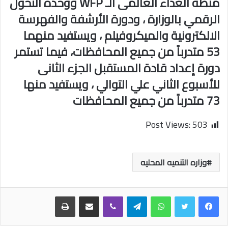
منظة الغذاء العالمى الـ WFP ووحدة التحول
الرقمي بالوزارة ، ودورة الأرشفة والفهرسة
الالكترونية والميكروفيلم ، ويستفيد منهما
53 متدرباً من جميع المحافظات، فيما تستمر
دورة إعداد قادة المستقبل الجزء الثانى
للأسبوع الثاني علي التوالي ، ويستفيد منها
73 متدرباً من جميع المحافظات
Post Views:
503
وزاره التنميه المحليه
واتساب
تيلقرام
ڤايبر
مشاركة عبر البريد
طباعة