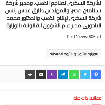
لشركة السكرى لمناجم الذهب، ومدير شركة
سنتامين مصر، والمهندس طارق عباس رئيس
شركة السكرى لإنتاج الذهب والدكتور محمد
الباجورى مدير عام الشؤون القانونية بالوزارة.
Post Views:
606
وزاره البترول و الثروه المعدنيه
واتساب
تيلقرام
ڤايبر
مشاركة عبر البريد
طباعة
مقالات ذات صلة