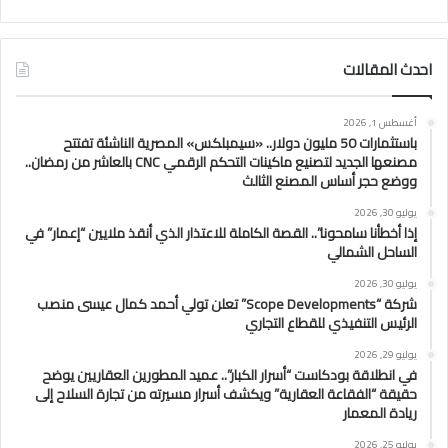
احدث المقالات
أغسطس 1, 2026
باستثمارات 50 مليون دولار.. «سيمبلكس» المصرية الناشئة تفتتح
مصنعها الجديد لتصنيع ماكينات التحكم الرقمي CNC بالعاشر من رمضان..
ووضع حجر أساس المصنع الثالث
يوليو 30, 2026
إذا أخطأنا سامحونا”.. القصة الكاملة للاعتذار الذي أنقذ ملايين “إعمار” في
الساحل الشمالي
يوليو 30, 2026
شركة “Scope Developments” تعلن تولي أحمد كمال عيسى منصب
الرئيس التنفيذي للقطاع التجاري
يوليو 29, 2026
في انطلاقة بودكاست “أسرار الكبار”.. عميد المطورين العقاريين يوضح
حقيقة “الفقاعة العقارية” ويكشف أسرار مسيرته من تجارة السلاح إلى
ريادة المعمار
يوليو 25, 2026