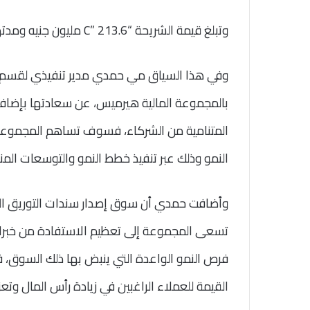
وتبلغ قيمة الشريحة “C” 213.6 مليون جنيه ومدتها 78 شهر وتصنيفها الائتماني A من شركة (MERIS).
وفي هذا السياق مي حمدي مدير تنفيذي لقسم أس
بالمجموعة المالية هيرميس، عن سعادتها بإضافة 
المتنامية من الشركاء، فسوف تساهم المجموعة 
النمو وذلك عبر تنفيذ خطط النمو والتوسعات الم
وأضافت حمدي أن سوق إصدار سندات التوريق المص
تسعى المجموعة إلى تعظيم الاستفادة من خبرا
فرص النمو الواعدة التي ينبض بها ذلك السوق، فض
القيمة للعملاء الراغبين في زيادة رأس المال وتعزي