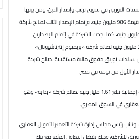
 التوريق في سوق ترتيب وإصدار الدين، ومن بينها
إتمام الإصدار الثاني لصالح شركة «مصر إيطاليا» بقيمة 986 مليون جنيه، وإتمام الإصدار الثالث لصالح شركة
يونيرز بروبرتيز للتنمية العمرانية» بقيمة 292.5 مليون جنيه، كما نجحت الشركة في إتمام الإصدارين
السادس والسابع بقيمة 170 مليون جنيه و200.6 مليون جنيه لصالح شركة «بريميوم إنترناشيونال»
ول لسندات توريق حقوق مالية مستقبلية لصالح شركة
كما نجحت الشركة في إتمام إصدار سندات بقيمة إجمالية تبلغ 1.61 مليار جنيه لصالح شركة «بداية» وهو
العقاري في السوق المصري.
 ونائب رئيس مجلس إدارة شركة التعمير للتمويل العقاري
وريق للشركة، وذلك بفضل التعاون المثمر مع بنك