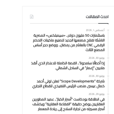
احدث المقالات
أغسطس 1, 2026
باستثمارات 50 مليون دولار.. «سيمبلكس» المصرية
الناشئة تفتتح مصنعها الجديد لتصنيع ماكينات التحكم
الرقمي CNC بالعاشر من رمضان.. ووضع حجر أساس
المصنع الثالث
يوليو 30, 2026
إذا أخطأنا سامحونا”.. القصة الكاملة للاعتذار الذي أنقذ
ملايين “إعمار” في الساحل الشمالي
يوليو 30, 2026
شركة “Scope Developments” تعلن تولي أحمد
كمال عيسى منصب الرئيس التنفيذي للقطاع التجاري
يوليو 29, 2026
في انطلاقة بودكاست “أسرار الكبار”.. عميد المطورين
العقاريين يوضح حقيقة “الفقاعة العقارية” ويكشف
أسرار مسيرته من تجارة السلاح إلى ريادة المعمار