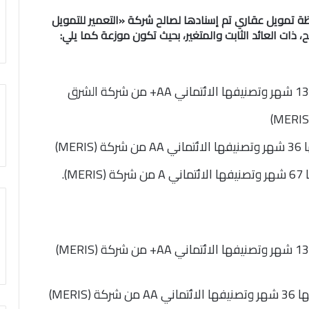
ة تمويل عقاري تم إسنادها لصالح شركة «التعمير للتمويل
تبلغ قيمة الشريحة “A” 73.5 مليون جنيه ومدتها 13 شهر وتصنيفها الائتماني AA+ من شركة الشرق