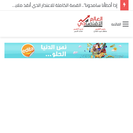
إذا أخطأنا سامحونا”.. القصة الكاملة للاعتذار الذي أنقذ ملايين “إعمار” في الساحل الشمالي
القائمة