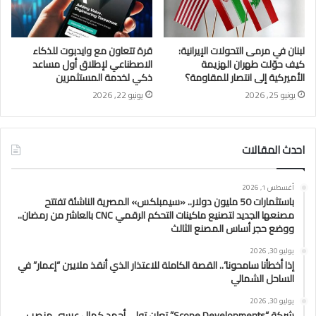
لبنان في مرمى التحولات الإيرانية:
قرة تتعاون مع وايدبوت للذكاء
كيف حوّلت طهران الهزيمة
الاصطناعي لإطلاق أول مساعد
الأميركية إلى انتصار للمقاومة؟
ذكي لخدمة المستثمرين
يونيو 25, 2026
يونيو 22, 2026
احدث المقالات
أغسطس 1, 2026
باستثمارات 50 مليون دولار.. «سيمبلكس» المصرية الناشئة تفتتح
مصنعها الجديد لتصنيع ماكينات التحكم الرقمي CNC بالعاشر من رمضان..
ووضع حجر أساس المصنع الثالث
يوليو 30, 2026
إذا أخطأنا سامحونا”.. القصة الكاملة للاعتذار الذي أنقذ ملايين “إعمار” في
الساحل الشمالي
يوليو 30, 2026
شركة “Scope Developments” تعلن تولي أحمد كمال عيسى منصب