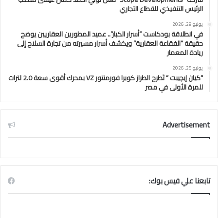
الرئيس التنفيذي للقطاع التجاري
يوليو 29, 2026
في انطلاقة بودكاست “أسرار الكبار”.. عميد المطورين العقاريين يوضح
حقيقة “الفقاعة العقارية” ويكشف أسرار مسيرته من تجارة السلاح إلى
ريادة المعمار
يوليو 25, 2026
“كيان إيچيبت ” تَطرح الطراز كوبرا فورمنتور VZ بمحرك أقوى سعة 2.0 لترات
للمرة الأولى في مصر
Advertisement
تابعنا علي فيس بوك: