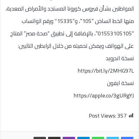
المواطنين بشأن فيروس كورونا المستجد والأمراض المعدية،
منها الخط الساخن “105”، و”15335″ ورقم الواتساب
“01553105105”، بالإضافة إلى تطبيق “صحة مصر” المتاح
على الهواتف ويمكن تحميله من خلال الرابطين التاليين:
نسخة اندرويد
https://bit.ly/2MHG97L
نسخة ايفون
https://apple.co/3gURgYJ
Post Views:
357
واتساب
تيلقرام
ڤايبر
مشاركة عبر البريد
طباعة