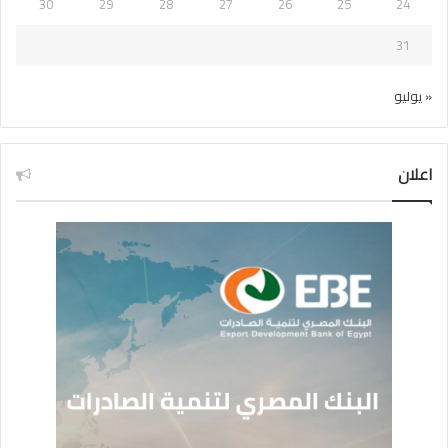
30
29
28
27
26
25
24
31
« يوليو
اعلان