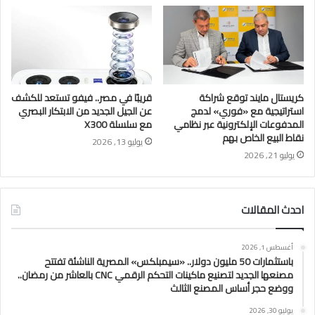
كريستال مايند توقع شراكة
قريبًا في مصر.. فيفو تستعد للكشف
استراتيجية مع «فوري» لدمج
عن الجيل الجديد من الابتكار البصري
المدفوعات الإلكترونية عبر نظامي
مع سلسلة X300
نقاط البيع الخاص بهم
يوليو 13, 2026
يوليو 21, 2026
احدث المقالات
أغسطس 1, 2026
باستثمارات 50 مليون دولار.. «سيمبلكس» المصرية الناشئة تفتتح
مصنعها الجديد لتصنيع ماكينات التحكم الرقمي CNC بالعاشر من رمضان..
ووضع حجر أساس المصنع الثالث
يوليو 30, 2026