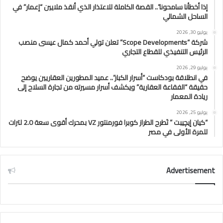
إذا أخطأنا سامحونا”.. القصة الكاملة للاعتذار الذي أنقذ ملايين “إعمار” في
الساحل الشمالي
يوليو 30, 2026
شركة “Scope Developments” تعلن تولي أحمد كمال عيسى منصب
الرئيس التنفيذي للقطاع التجاري
يوليو 29, 2026
في انطلاقة بودكاست “أسرار الكبار”.. عميد المطورين العقاريين يوضح
حقيقة “الفقاعة العقارية” ويكشف أسرار مسيرته من تجارة السلاح إلى
ريادة المعمار
يوليو 25, 2026
“كيان إيچيبت ” تَطرح الطراز كوبرا فورمنتور VZ بمحرك أقوى سعة 2.0 لترات
للمرة الأولى في مصر
Advertisement