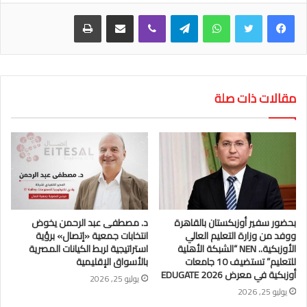
واتساب
تيلقرام
ڤايبر
مشاركة عبر البريد
طباعة
مقالات ذات صلة
بحضور سفير أوزبكستان بالقاهرة
د. مصطفى عبد الرحمن يخوض
ووفد من وزارة التعليم العالي
انتخابات جمعية «إتصال» برؤية
الأوزبكية.. NEN “الشبكة الأهلية
استراتيجية لربط الكيانات المصرية
للتعليم” تستضيف 10 جامعات
بالأسواق الإقليمية
أوزبكية في معرض EDUGATE 2026
يوليو 25, 2026
يوليو 25, 2026