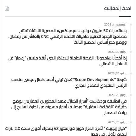
احدث المقالات
أغسطس 1, 2026
باستثمارات 50 مليون دولار.. «سيمبلكس» المصرية الناشئة تفتتح
مصنعها الجديد لتصنيع ماكينات التحكم الرقمي CNC بالعاشر من رمضان..
ووضع حجر أساس المصنع الثالث
يوليو 30, 2026
إذا أخطأنا سامحونا”.. القصة الكاملة للاعتذار الذي أنقذ ملايين “إعمار” في
الساحل الشمالي
يوليو 30, 2026
شركة “Scope Developments” تعلن تولي أحمد كمال عيسى منصب
الرئيس التنفيذي للقطاع التجاري
يوليو 29, 2026
في انطلاقة بودكاست “أسرار الكبار”.. عميد المطورين العقاريين يوضح
حقيقة “الفقاعة العقارية” ويكشف أسرار مسيرته من تجارة السلاح إلى
ريادة المعمار
يوليو 25, 2026
“كيان إيچيبت ” تَطرح الطراز كوبرا فورمنتور VZ بمحرك أقوى سعة 2.0 لترات
للمرة الأولى في مصر