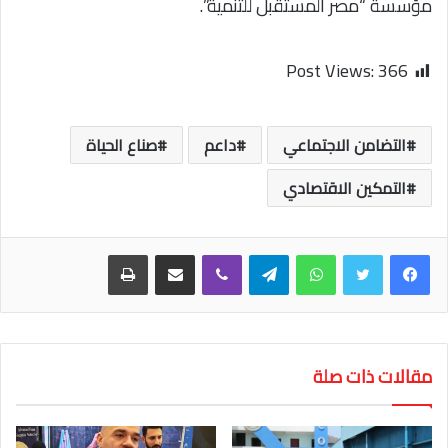
مؤسسة “مصر المستقبل للتنمية”.
Post Views:
366
التضامن الاجتماعي
داعم
صناع الحياة
التمكين الاقتصادي
واتساب
تيلقرام
ڤايبر
مشاركة عبر البريد
طباعة
مقالات ذات صلة