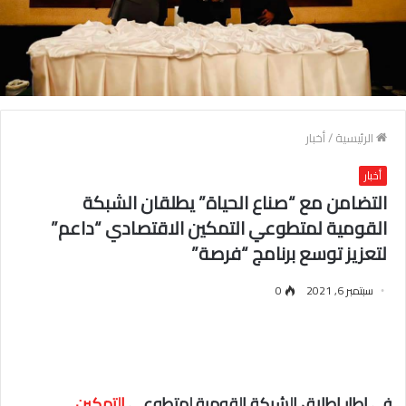
الرئيسية
/
أخبار
أخبار
التضامن مع “صناع الحياة” يطلقان الشبكة
القومية لمتطوعي التمكين الاقتصادي “داعم”
لتعزيز توسع برنامج “فرصة”
سبتمبر 6, 2021
0
في إطار إطلاق الشبكة القومية لمتطوعي
التمكين