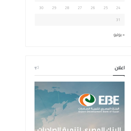
30
29
28
27
26
25
24
31
« يوليو
اعلان