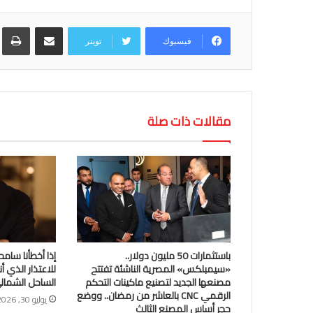
مشاركة عبر البريد
طب
فيسبوك
تويتر
مقالات ذات صلة
باستثمارات 50 مليون دولار..
إذا أخطأنا سامح
«سيمبلكس» المصرية الناشئة تفتتح
للاعتذار الذي أ
مصنعها الجديد لتصنيع ماكينات التحكم
الساحل الشمال
الرقمي CNC بالعاشر من رمضان.. ووضع
يوليو 30, 2026
حجر أساس المصنع الثالث