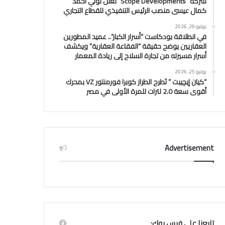
شركة “Scope Developments” تعلن تولي أحمد
كمال عيسى منصب الرئيس التنفيذي للقطاع التجاري
يوليو 29, 2026
في انطلاقة بودكاست “أسرار الكبار”.. عميد المطورين
العقاريين يوضح حقيقة “الفقاعة العقارية” ويكشف
أسرار مسيرته من تجارة السلاح إلى ريادة المعمار
يوليو 25, 2026
“كيان إيچيبت ” تَطرح الطراز كوبرا فورمنتور VZ بمحرك
أقوى سعة 2.0 لترات للمرة الأولى في مصر
Advertisement
تابعنا علي فيس بوك: