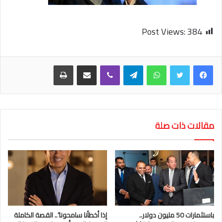
Post Views:
384
واتساب
تيلقرام
ڤايبر
مشاركة عبر البريد
طباعة
مقالات ذات صلة
باستثمارات 50 مليون دولار..
إذا أخطأنا سامحونا”.. القصة الكاملة