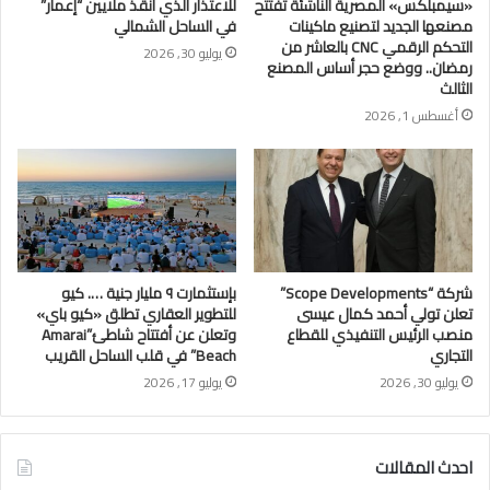
«سيمبلكس» المصرية الناشئة تفتتح
للاعتذار الذي أنقذ ملايين “إعمار”
مصنعها الجديد لتصنيع ماكينات
في الساحل الشمالي
التحكم الرقمي CNC بالعاشر من
يوليو 30, 2026
رمضان.. ووضع حجر أساس المصنع
الثالث
أغسطس 1, 2026
شركة “Scope Developments”
بإستثمارت ٩ مليار جنية …. كيو
تعلن تولي أحمد كمال عيسى
للتطوير العقاري تطلق «كيو باي»
منصب الرئيس التنفيذي للقطاع
وتعلن عن أفتتاح شاطئ”Amarai
التجاري
Beach” في قلب الساحل القريب
يوليو 30, 2026
يوليو 17, 2026
احدث المقالات