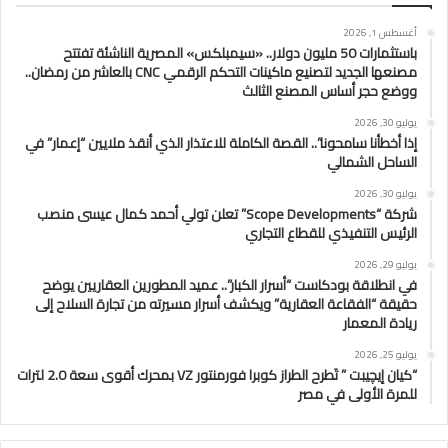
أغسطس 1, 2026
باستثمارات 50 مليون دولار.. «سيمبلكس» المصرية الناشئة تفتتح
مصنعها الجديد لتصنيع ماكينات التحكم الرقمي CNC بالعاشر من رمضان..
ووضع حجر أساس المصنع الثالث
يوليو 30, 2026
إذا أخطأنا سامحونا”.. القصة الكاملة للاعتذار الذي أنقذ ملايين “إعمار” في
الساحل الشمالي
يوليو 30, 2026
شركة “Scope Developments” تعلن تولي أحمد كمال عيسى منصب
الرئيس التنفيذي للقطاع التجاري
يوليو 29, 2026
في انطلاقة بودكاست “أسرار الكبار”.. عميد المطورين العقاريين يوضح
حقيقة “الفقاعة العقارية” ويكشف أسرار مسيرته من تجارة السلاح إلى
ريادة المعمار
يوليو 25, 2026
“كيان إيچيبت ” تَطرح الطراز كوبرا فورمنتور VZ بمحرك أقوى سعة 2.0 لترات
للمرة الأولى في مصر