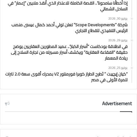
إذا أخطأنا سامحونا”.. القصة الكاملة للاعتذار الذي أنقذ ملايين “إعمار” في
الساحل الشمالي
يوليو 30, 2026
شركة “Scope Developments” تعلن تولي أحمد كمال عيسى منصب
الرئيس التنفيذي للقطاع التجاري
يوليو 29, 2026
في انطلاقة بودكاست “أسرار الكبار”.. عميد المطورين العقاريين يوضح
حقيقة “الفقاعة العقارية” ويكشف أسرار مسيرته من تجارة السلاح إلى
ريادة المعمار
يوليو 25, 2026
“كيان إيچيبت ” تَطرح الطراز كوبرا فورمنتور VZ بمحرك أقوى سعة 2.0 لترات
للمرة الأولى في مصر
Advertisement