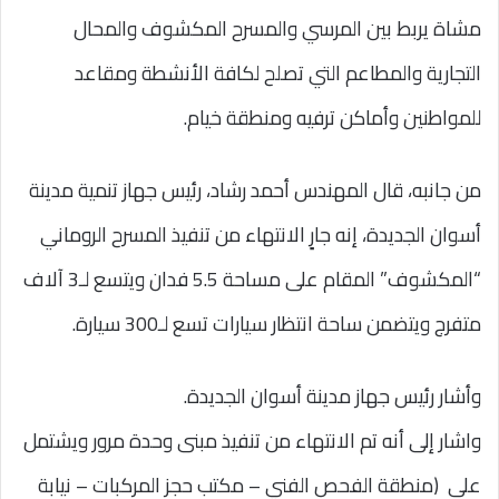
مشاة يربط بين المرسي والمسرح المكشوف والمحال
التجارية والمطاعم التي تصلح لكافة الأنشطة ومقاعد
للمواطنين وأماكن ترفيه ومنطقة خيام.
من جانبه، قال المهندس أحمد رشاد، رئيس جهاز تنمية مدينة
أسوان الجديدة، إنه جارٍ الانتهاء من تنفيذ المسرح الروماني
“المكشوف” المقام على مساحة 5.5 فدان ويتسع لـ3 آلاف
متفرج ويتضمن ساحة انتظار سيارات تسع لـ300 سيارة.
وأشار رئيس جهاز مدينة أسوان الجديدة.
واشار إلى أنه تم الانتهاء من تنفيذ مبنى وحدة مرور ويشتمل
على (منطقة الفحص الفني – مكتب حجز المركبات – نيابة