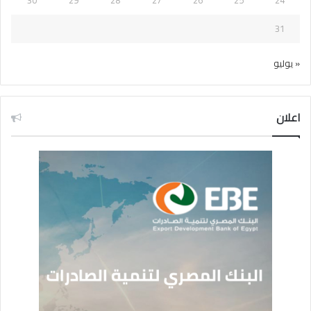
31
« يوليو
اعلان