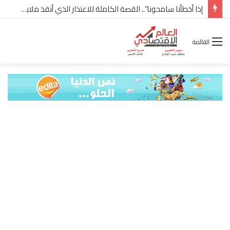
إذا أخطأنا سامحونا”.. القصة الكاملة للاعتذار الذي أنقذ ملايين “إعمار” في الساحل الشمالي
القائمة