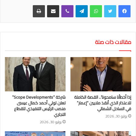
واتساب
تيلقرام
ڤايبر
مشاركة عبر البريد
طباعة
مقالات ذات صلة
إذا أخطأنا سامحونا”.. القصة الكاملة
شركة “Scope Developments”
للاعتذار الذي أنقذ ملايين “إعمار”
تعلن تولي أحمد كمال عيسى
في الساحل الشمالي
منصب الرئيس التنفيذي للقطاع
التجاري
يوليو 30, 2026
يوليو 30, 2026