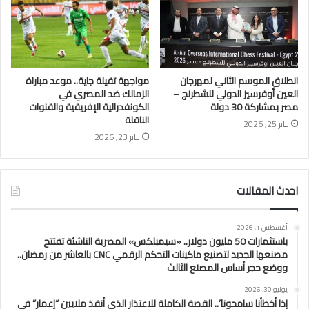
انطلاق الموسم الثاني لمهرجان
مواجهة تقيلة جاية.. موعد مباراة
العين أوفرسيز الدولي للشطرنج –
الزمالك ضد المصري في
مصر بمشاركة 30 دولة
الكونفدرالية الإفريقية والقنوات
الناقلة
يناير 25, 2026
يناير 23, 2026
احدث المقالات
أغسطس 1, 2026
باستثمارات 50 مليون دولار.. «سيمبلكس» المصرية الناشئة تفتتح
مصنعها الجديد لتصنيع ماكينات التحكم الرقمي CNC بالعاشر من رمضان..
ووضع حجر أساس المصنع الثالث
يوليو 30, 2026
إذا أخطأنا سامحونا”.. القصة الكاملة للاعتذار الذي أنقذ ملايين “إعمار” في