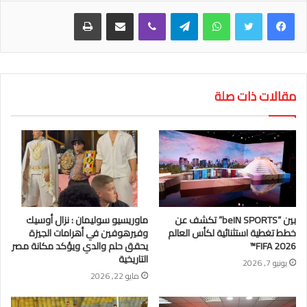
واتساب
تيلقرام
ڤايبر
مشاركة عبر البريد
طباعة
مقالات ذات صلة
بين “beIN SPORTS” تكشف عن
ماوريسيو سوليمان : نزال أوسيك
خطط تغطية استثنائية لكأس العالم
وفيرهوفين في أهرامات الجيزة
FIFA 2026™
يحقق حلم والدي ويؤكد مكانة مصر
التاريخية
يونيو 7, 2026
مايو 22, 2026