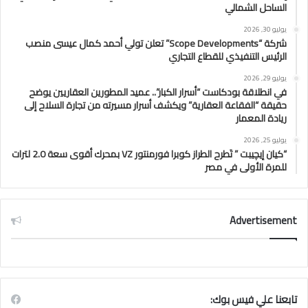
الساحل الشمالي
يوليو 30, 2026
شركة “Scope Developments” تعلن تولي أحمد كمال عيسى منصب
الرئيس التنفيذي للقطاع التجاري
يوليو 29, 2026
في انطلاقة بودكاست “أسرار الكبار”.. عميد المطورين العقاريين يوضح
حقيقة “الفقاعة العقارية” ويكشف أسرار مسيرته من تجارة السلاح إلى
ريادة المعمار
يوليو 25, 2026
“كيان إيچيبت ” تَطرح الطراز كوبرا فورمنتور VZ بمحرك أقوى سعة 2.0 لترات
للمرة الأولى في مصر
Advertisement
تابعنا علي فيس بوك: