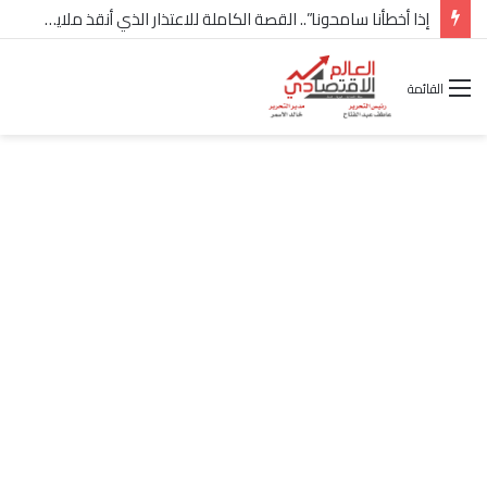
إذا أخطأنا سامحونا”.. القصة الكاملة للاعتذار الذي أنقذ ملايين “إعمار” في الساحل الشمالي
القائمة