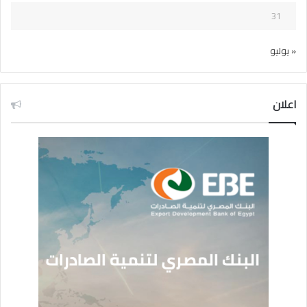
31
« يوليو
اعلان