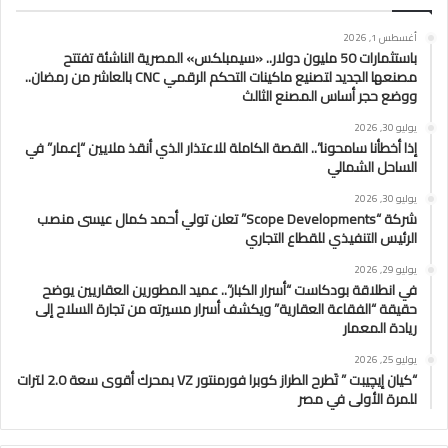
أغسطس 1, 2026
باستثمارات 50 مليون دولار.. «سيمبلكس» المصرية الناشئة تفتتح
مصنعها الجديد لتصنيع ماكينات التحكم الرقمي CNC بالعاشر من رمضان..
ووضع حجر أساس المصنع الثالث
يوليو 30, 2026
إذا أخطأنا سامحونا”.. القصة الكاملة للاعتذار الذي أنقذ ملايين “إعمار” في
الساحل الشمالي
يوليو 30, 2026
شركة “Scope Developments” تعلن تولي أحمد كمال عيسى منصب
الرئيس التنفيذي للقطاع التجاري
يوليو 29, 2026
في انطلاقة بودكاست “أسرار الكبار”.. عميد المطورين العقاريين يوضح
حقيقة “الفقاعة العقارية” ويكشف أسرار مسيرته من تجارة السلاح إلى
ريادة المعمار
يوليو 25, 2026
“كيان إيچيبت ” تَطرح الطراز كوبرا فورمنتور VZ بمحرك أقوى سعة 2.0 لترات
للمرة الأولى في مصر