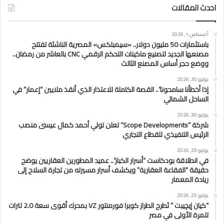
احدث المقالات
أغسطس 1, 2026
باستثمارات 50 مليون دولار.. «سيمبلكس» المصرية الناشئة تفتتح
مصنعها الجديد لتصنيع ماكينات التحكم الرقمي CNC بالعاشر من رمضان..
ووضع حجر أساس المصنع الثالث
يوليو 30, 2026
إذا أخطأنا سامحونا”.. القصة الكاملة للاعتذار الذي أنقذ ملايين “إعمار” في
الساحل الشمالي
يوليو 30, 2026
شركة “Scope Developments” تعلن تولي أحمد كمال عيسى منصب
الرئيس التنفيذي للقطاع التجاري
يوليو 29, 2026
في انطلاقة بودكاست “أسرار الكبار”.. عميد المطورين العقاريين يوضح
حقيقة “الفقاعة العقارية” ويكشف أسرار مسيرته من تجارة السلاح إلى
ريادة المعمار
يوليو 25, 2026
“كيان إيچيبت ” تَطرح الطراز كوبرا فورمنتور VZ بمحرك أقوى سعة 2.0 لترات
للمرة الأولى في مصر