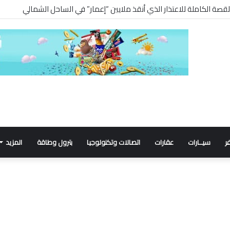
 القصة الكاملة للاعتذار الذي أنقذ ملايين “إعمار” في الساحل الشمالي
ر
سيــارات
عقارات
اتصالات وتكنولوجيا
بترول وطاقة
المزيد