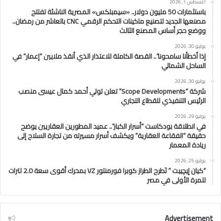
أغسطس 1, 2026
باستثمارات 50 مليون دولار.. «سيمبلكس» المصرية الناشئة تفتتح
مصنعها الجديد لتصنيع ماكينات التحكم الرقمي CNC بالعاشر من رمضان..
ووضع حجر أساس المصنع الثالث
يوليو 30, 2026
إذا أخطأنا سامحونا”.. القصة الكاملة للاعتذار الذي أنقذ ملايين “إعمار” في
الساحل الشمالي
يوليو 30, 2026
شركة “Scope Developments” تعلن تولي أحمد كمال عيسى منصب
الرئيس التنفيذي للقطاع التجاري
يوليو 29, 2026
في انطلاقة بودكاست “أسرار الكبار”.. عميد المطورين العقاريين يوضح
حقيقة “الفقاعة العقارية” ويكشف أسرار مسيرته من تجارة السلاح إلى
ريادة المعمار
يوليو 25, 2026
“كيان إيچيبت ” تَطرح الطراز كوبرا فورمنتور VZ بمحرك أقوى سعة 2.0 لترات
للمرة الأولى في مصر
Advertisement