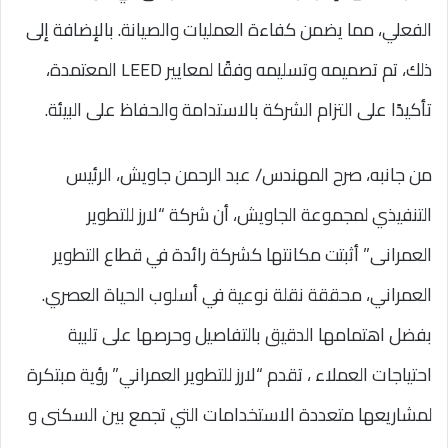
الفعلي، مما يضمن كفاءة العمليات والصيانة. بالإضافة إلى
ذلك، تم تصميمه وتسليمه وفقًا لمعايير LEED المعتمدة،
تأكيدًا على التزام الشركة بالاستدامة والحفاظ على البيئة.
من جانبه، صرح المهندس/ عبد الرحمن جاويش، الرئيس
التنفيذي لمجموعة الجاويش، أن شركة “لارز للتطوير
العمرانى” أثبتت مكانتها كشركة رائدة في قطاع التطوير
العمراني، محققة نقلة نوعية في أسلوب الحياة العصري.
بفضل اهتمامها الدقيق بالتفاصيل وحرصها على تلبية
احتياجات العملاء ، تقدم “لارز للتطوير العمراني” رؤية مبتكرة
لمشاريعها متعددة الاستخدامات التي تجمع بين السكنى و