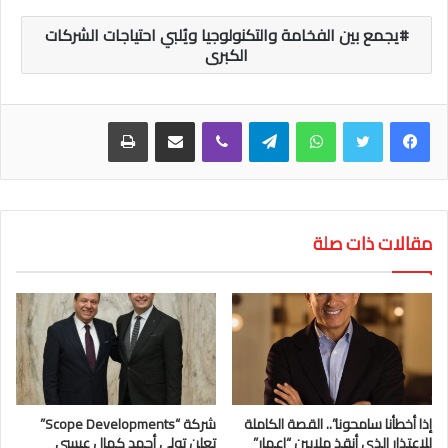
يجمع بين الفخامة والتكنولوجيا ويُلبي احتياجات الشركات
الكبرى
واتساب
تيلقرام
ڤايبر
مشاركة عبر البريد
طباعة
مقالات ذات صلة
إذا أخطأنا سامحونا”.. القصة الكاملة
شركة “Scope Developments”
للاعتذار الذي أنقذ ملايين “إعمار”
تعلن تولي أحمد كمال عيسى