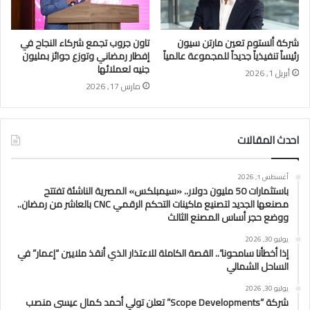
شركة ألستوم تعين مارتن سيون
تاون جروب تجمع شركاء النجاح في
رئيساً تنفيذياً جديداً للمجموعة عالمياً
إفطار رمضاني وتوزع جوائز بمليون
جنيه لعملائها
أبريل 1, 2026
مارس 17, 2026
احدث المقالات
أغسطس 1, 2026
باستثمارات 50 مليون دولار.. «سيمبلكس» المصرية الناشئة تفتتح
مصنعها الجديد لتصنيع ماكينات التحكم الرقمي CNC بالعاشر من رمضان..
ووضع حجر أساس المصنع الثالث
يوليو 30, 2026
إذا أخطأنا سامحونا”.. القصة الكاملة للاعتذار الذي أنقذ ملايين “إعمار” في
الساحل الشمالي
يوليو 30, 2026
شركة “Scope Developments” تعلن تولي أحمد كمال عيسى منصب