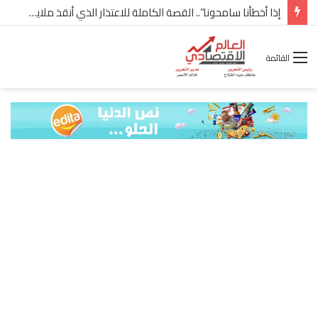
شركة “Scope Developments” تعلن تولي أحمد كمال عيسى منصب الرئيس التنفيذي للقطاع التجاري
القائمة