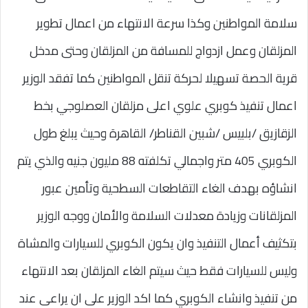
سلامة المواطنين وكذا سرعة الانتهاء من اعمال تطوير
المزلقان وعمل ازدواج للمسافة من المزلقان وحتى مدخل
قرية الحصة تسهيلا لحركة تنقل المواطنين كما تفقد الوزير
اعمال تنفيذ كوبري علوي اعلى مزلقان العصلوجي بخط
الزقازيق /بلبيس /شبين القناطر/ القاهرة وحيث يبلغ طول
الكوبري 405 متر واجمالي تكلفته 88 مليون جنيه والذي يتم
انشاؤه بهدف الغاء التقاطعات السطحية وتأمين عبور
المزلقانات وزيادة معدلات السلامة والأمان ووجه الوزير
بتكثيف أعمال التنفيذ وان يكون الكوبري للسيارات والمشاة
وليس للسيارات فقط حيث سيتم الغاء المزلقان بعد الانتهاء
من تنفيذ وانشاء الكوبري كما اكد الوزير على ان يراعى عند