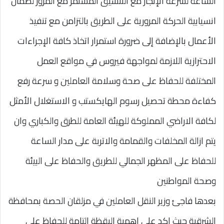
الساعة لسرعة الإنجاز مع التنسيق المستمر مع المرور لضمان
انسيابية الحركة المرورية على الطريق بالتزامن مع تنفيذ
الأعمال بالإضافة إلى ضرورة استمرار اتخاذ كافة الإجراءات
الاحترازية اللازمة لمواجهة فيروس في مواقع العمل
المختلفة للحفاظ على صحة وسلامة العاملين و سرعة رفع
كفاءة محطة تحصيل رسوم الهايكستب و الاستغلال الأمثل
لكافة الاراضي المملوكة للهيئة العامة للطرق والكباري وان
يتم ازالة المخلفات والقمامة والاتربة على مدار الساعة
للحفاظ على المظهر الجمالي للطريق والحفاظ على البيئة
وصحة المواطنين
بعدها فاجئ وزير النقل العاملين في مزلقان الحصة بمحافظة
الشرقية حيث اكد على اهمية اليقظة التامة للحفاظ على