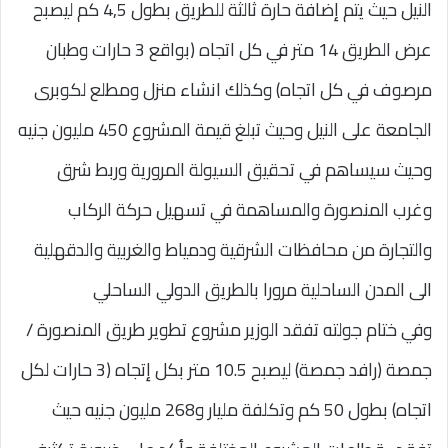
النيل حيث يتم إضافة حارة ثالثة للطريق بطول 4,5 كم ليصبح
عرض الطريق 14 متر في كل اتجاه (بواقع 3 حارات وطبان
مرصوف في كل اتجاه) وكذلك انشاء منزل ومطلع لكوبرى
الجامعة على النيل وحيث تبلغ قيمة المشروع 450 مليون جنيه
وحيث سيساهم في تحقيق السيولة المرورية وربط شرق
وغرب المنصورة والمساهمة في تسهيل حركة الركاب
والتجارة من محافظات الشرقية ودمياط والغربية والدقهلية
الى المدن الساحلية مرورا بالطريق الدولي الساحلي
وفي ختام جولته تفقد الوزير مشروع تطوير طريق المنصورة /
جمصة (رافد جمصة) ليصبح 10.5 متر بكل إتجاه (3 حارات لكل
اتجاه) بطول 50 كم وتكلفة مليار و268 مليون جنيه حيث