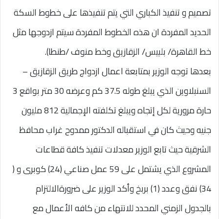
تصميم و تنفيذ الكباري التي يتم تنفيذها على خطوط السكة
الحديد المفردة ان هذه الخطوط المفردة سيتم ازدوجها مثل
خط القاهرة/ بلبيس/ الزقازيق وخط منوف /طنطا).
بعدها توجه الوزير بمتابعة اعمال ازدواج طريق الزقازيق –
السنبلاوين الذي يبلغ طوله 37.5 كم وعرضه 30 متر بواقع 3
حارة مرورية لكل إتجاه ويبلغ تكلفته الإجمالية 812 مليون
جنيه وحيث كان في استقباله الدكتور ممدوح غراب محافظ
الشرقية حيث تابع الوزير معدلات تنفيذ كافة قطاعات
المشروع الذي يشتمل على 59 عمل صناعي (24) كوبرى و (
34) نفق وعدد (1) بربخ وأكد الوزير على ضرورةالالتزام
بالجدول الزمني المحدد للانتهاء من كافه الأعمال مع