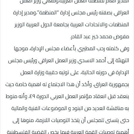
المدير العام لمنظمة العمل العربية،ومعالي وزير العمل
العراقي بصفته رئيس مجلس إدارة “المنظمة”،ومدير إدارة
المنظمات والاتحادات العربية بجامعة الدول العربية الوزير
مفوض محمد خير عبد القادر.
وفي كلمته رحب المطيري بأعضاء مجلس الإدارة، موجها
التهنئة إلى أحمد الاسدي وزير العمل العراقي ورئيس مجلس
الإدارة في دورته الحالية، على توليه حقيبة وزارة العمل
بجمهورية العراق، وأكد أن هذا الاجتماع له اهمية خاصة حيث
ينعقد قبل انعقاد مؤتمر العمل العربي الدورة ٤٩، وأنه منوط
به مناقشة العديد من البنود و الموضوعات الفنية والمالية
حتى يتسنى للمجلس أن يتخذ التوصيات اللازمة، منوها إلى
أهمية توصيات القمة العربية فيما يخص القضية الفلسطينية