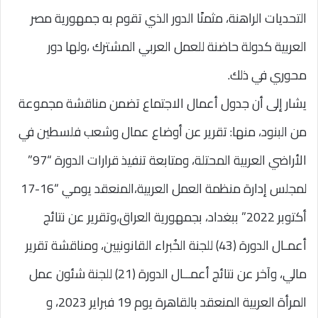
التحديات الراهنة، مثمنًا الدور الذي تقوم به جمهورية مصر
العربية كدولة حاضنة للعمل العربي المشترك ،ولها دور
محوري في ذلك.
يشار إلى أن جدول أعمال الاجتماع تضمن مناقشة مجموعة
من البنود، منها: تقرير عن أوضاع عمال وشعب فلسطين في
الأراضي العربية المحتلة، ومتابعة تنفيذ قرارات الدورة “97”
لمجلس إدارة منظمة العمل العربية،المنعقد يومي “16-17
أكتوبر 2022” ببغداد، بجمهورية العراق،وتقرير عن نتائج
أعمـال الدورة (43) للجنة الخُبراء القانونيين، ومناقشة تقرير
مالي، وآخر عن نتائج أعمــال الدورة (21) للجنة شئون عمل
المرأة العربية المنعقد بالقاهرة يوم 19 فبراير 2023، و