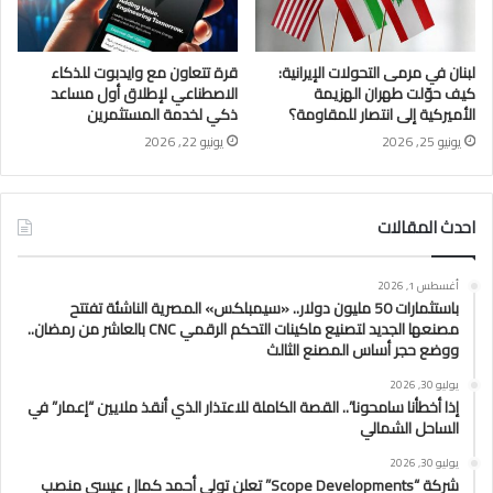
لبنان في مرمى التحولات الإيرانية:
قرة تتعاون مع وايدبوت للذكاء
كيف حوّلت طهران الهزيمة
الاصطناعي لإطلاق أول مساعد
الأميركية إلى انتصار للمقاومة؟
ذكي لخدمة المستثمرين
يونيو 25, 2026
يونيو 22, 2026
احدث المقالات
أغسطس 1, 2026
باستثمارات 50 مليون دولار.. «سيمبلكس» المصرية الناشئة تفتتح
مصنعها الجديد لتصنيع ماكينات التحكم الرقمي CNC بالعاشر من رمضان..
ووضع حجر أساس المصنع الثالث
يوليو 30, 2026
إذا أخطأنا سامحونا”.. القصة الكاملة للاعتذار الذي أنقذ ملايين “إعمار” في
الساحل الشمالي
يوليو 30, 2026
شركة “Scope Developments” تعلن تولي أحمد كمال عيسى منصب