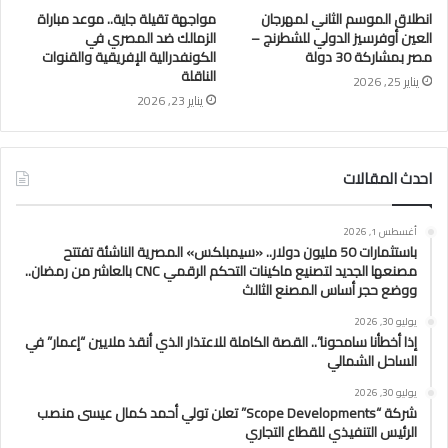
انطلاق الموسم الثاني لمهرجان
مواجهة تقيلة جاية.. موعد مباراة
العين أوفرسيز الدولي للشطرنج –
الزمالك ضد المصري في
مصر بمشاركة 30 دولة
الكونفدرالية الإفريقية والقنوات
الناقلة
يناير 25, 2026
يناير 23, 2026
احدث المقالات
أغسطس 1, 2026
باستثمارات 50 مليون دولار.. «سيمبلكس» المصرية الناشئة تفتتح
مصنعها الجديد لتصنيع ماكينات التحكم الرقمي CNC بالعاشر من رمضان..
ووضع حجر أساس المصنع الثالث
يوليو 30, 2026
إذا أخطأنا سامحونا”.. القصة الكاملة للاعتذار الذي أنقذ ملايين “إعمار” في
الساحل الشمالي
يوليو 30, 2026
شركة “Scope Developments” تعلن تولي أحمد كمال عيسى منصب
الرئيس التنفيذي للقطاع التجاري