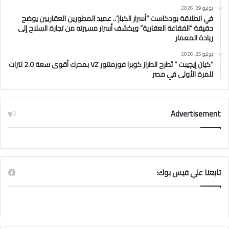
يوليو 29, 2026
في انطلاقة بودكاست “أسرار الكبار”.. عميد المطورين العقاريين يوضح
حقيقة “الفقاعة العقارية” ويكشف أسرار مسيرته من تجارة السلاح إلى
ريادة المعمار
يوليو 25, 2026
“كيان إيچيبت ” تَطرح الطراز كوبرا فورمنتور VZ بمحرك أقوى سعة 2.0 لترات
للمرة الأولى في مصر
Advertisement
تابعنا علي فيس بوك: