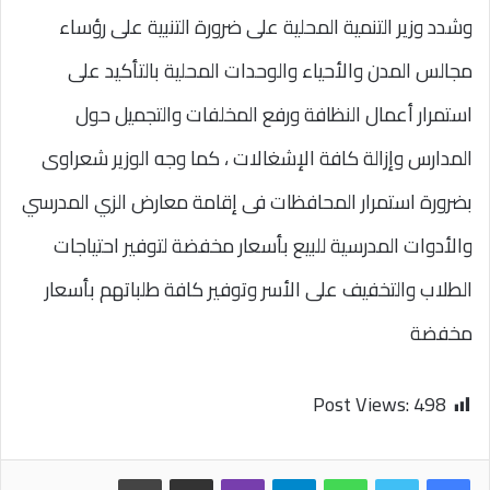
وشدد وزير التنمية المحلية على ضرورة التنبية على رؤساء
مجالس المدن والأحياء والوحدات المحلية بالتأكيد على
استمرار أعمال النظافة ورفع المخلفات والتجميل حول
المدارس وإزالة كافة الإشغالات ، كما وجه الوزير شعراوى
بضرورة استمرار المحافظات فى إقامة معارض الزي المدرسي
والأدوات المدرسية للبيع بأسعار مخفضة لتوفير احتياجات
الطلاب والتخفيف على الأسر وتوفير كافة طلباتهم بأسعار
مخفضة
Post Views:
498
واتساب
تيلقرام
ڤايبر
مشاركة عبر البريد
طباعة