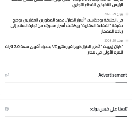
الرئيس التنفيذي للقطاع التجاري
يوليو 29, 2026
في انطلاقة بودكاست “أسرار الكبار”.. عميد المطورين العقاريين يوضح
حقيقة “الفقاعة العقارية” ويكشف أسرار مسيرته من تجارة السلاح إلى
ريادة المعمار
يوليو 25, 2026
“كيان إيچيبت ” تَطرح الطراز كوبرا فورمنتور VZ بمحرك أقوى سعة 2.0 لترات
للمرة الأولى في مصر
Advertisement
تابعنا علي فيس بوك: