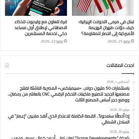
لبنان في مرمى التحولات الإيرانية:
قرة تتعاون مع وايدبوت للذكاء
كيف حوّلت طهران الهزيمة
الاصطناعي لإطلاق أول مساعد
الأميركية إلى انتصار للمقاومة؟
ذكي لخدمة المستثمرين
يونيو 25, 2026
يونيو 22, 2026
احدث المقالات
أغسطس 1, 2026
باستثمارات 50 مليون دولار.. «سيمبلكس» المصرية الناشئة تفتتح
مصنعها الجديد لتصنيع ماكينات التحكم الرقمي CNC بالعاشر من رمضان..
ووضع حجر أساس المصنع الثالث
يوليو 30, 2026
إذا أخطأنا سامحونا”.. القصة الكاملة للاعتذار الذي أنقذ ملايين “إعمار” في
الساحل الشمالي
يوليو 30, 2026
شركة “Scope Developments” تعلن تولي أحمد كمال عيسى منصب