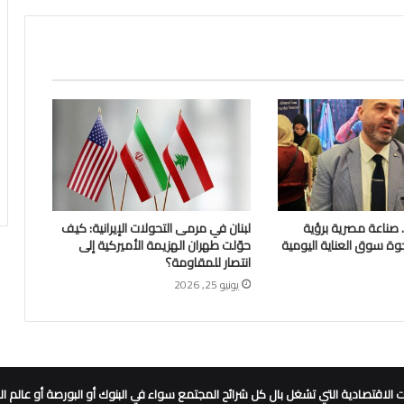
Glossa Foa.. صناعة مصرية برؤية
لبنان في مرمى التحولات الإيرانية: كيف
وة سوق العناية اليومية
حوّلت طهران الهزيمة الأميركية إلى
انتصار للمقاومة؟
يونيو 25, 2026
تصادية التي تشغل بال كل شرائح المجتمع سواء في البنوك أو البورصة أو عالم العق