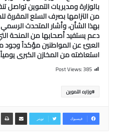
بالوزارة ومديريات التموين تواصل ‏ت
من التزامها بصرف ‏السلع المقررة للم
دعم يستفيد أصحابها من المنحة التي
العبئ عن المواطنين مؤكداً وجود مخ
استعاضته من المخازن الكبرى ‏يومياً. ‏
Post Views:
385
وزاره التموين
مشاركة عبر البريد
طب
فيسبوك
تويتر