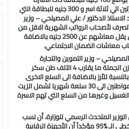
الواحدة و 200 جنيه للبطاقة من اسرتين الي ثلاثة اسر و 300 جنيه للبطاقة التي
 الاستاذ الدكتور / علي المصيلحي – وزير
حة تصرف لأصحاب الرواتب الشهرية الاقل من
‏‏2700 جنيه وأصحاب المعاشات الذين يقل معاشهم عن 2500 جنيه ‏بالاضافة
 معاشات الضمان ‏الاجتماعي.‏
لمصيلحي – وزير التموين ‏والتجارة
الداخلية، أن الوزارة تصرف يوميا لمخازن الجملة ما يقارب ‏‏4 الآلف طن سكر
ك بالنسبة ‏للأرز بالاضافة الى السلع الاخرى
مؤكدا الى زيادة السلع المنصرفة ‏للمواطنين الى 30 سلعة شهريا تشمل الزيت
الغسيل وغيرها من السلع التي تهم الاسرة
لوزير المتحدث الرسمي ‏للوزارة، أن نسب
صرف السلع التموينية لشهر أكتوبر تخطى الـ ‏‏95% مؤكداً أن الأجهزة الرقابية