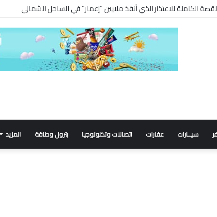
”.. القصة الكاملة للاعتذار الذي أنقذ ملايين “إعمار” في الساحل الشمالي
ر
سيــارات
عقارات
اتصالات وتكنولوجيا
بترول وطاقة
المزيد