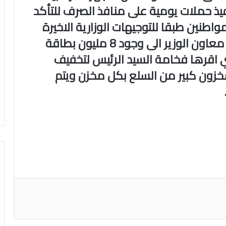
نفيذ حملات يومية على منافذ الصرف للتأكد
واطنين طبقا للتوجيهات الوزارية الاخيرة
بهذا ‏الشأن، وأشار المتحدث الرسمي معاون الوزير الى وجود 8 مليون ‏بطاقة
 اقرها فخامة السيد الرئيس ‏لتخفيف
زون كبير من السلع ‏بكل مخزن ويتم
اعة