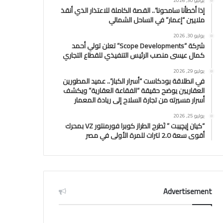
يوليو 30, 2026
إذا أخطأنا سامحونا”.. القصة الكاملة للاعتذار الذي أنقذ
ملايين “إعمار” في الساحل الشمالي
يوليو 30, 2026
شركة “Scope Developments” تعلن تولي أحمد
كمال عيسى منصب الرئيس التنفيذي للقطاع التجاري
يوليو 29, 2026
في انطلاقة بودكاست “أسرار الكبار”.. عميد المطورين
العقاريين يوضح حقيقة “الفقاعة العقارية” ويكشف
أسرار مسيرته من تجارة السلاح إلى ريادة المعمار
يوليو 25, 2026
“كيان إيچيبت ” تَطرح الطراز كوبرا فورمنتور VZ بمحرك
أقوى سعة 2.0 لترات للمرة الأولى في مصر
Advertisement