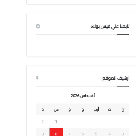
تابعنا علي فيس بوك:
ارشيف الموقع
أغسطس 2026
ن
ث
أرب
خ
ج
س
د
2
1
9
8
7
6
5
4
3