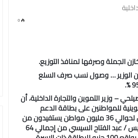
اخلية
0
ن الجملة وصرفها لمنافذ ‏التوزيع.‏
 الوزير … وصول نسب صرف ‏السلع
لحي – وزير التموين والتجارة ‏الداخلية، أن
ينية للمواطنين ‏على بطاقة الدعم
بالاضافة الى صرف السلع للمواطنين لحوالي 36 ‏مليون مواطن يستفيدون من
المنحة التي أقرها فخامة السيد الرئيس / عبد ‏الفتاح السيسي من إجمالي 64
مليون مواطن يستفيدون من الدعم، ‏بواقع 100 جنيه للبطاقة ذات الاسرة