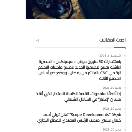
احدث المقالات
أغسطس 1, 2026
باستثمارات 50 مليون دولار.. «سيمبلكس» المصرية
الناشئة تفتتح مصنعها الجديد لتصنيع ماكينات التحكم
الرقمي CNC بالعاشر من رمضان.. ووضع حجر أساس
المصنع الثالث
يوليو 30, 2026
إذا أخطأنا سامحونا”.. القصة الكاملة للاعتذار الذي أنقذ
ملايين “إعمار” في الساحل الشمالي
يوليو 30, 2026
شركة “Scope Developments” تعلن تولي أحمد
كمال عيسى منصب الرئيس التنفيذي للقطاع التجاري
يوليو 29, 2026