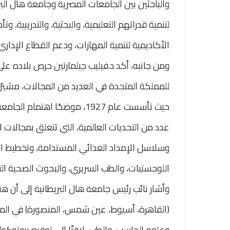
والباحثين بين الجامعات المصرية وجامعة هال البري
لتنمية قدراتهم التعليمية، والبحثية، والتدريبية،
الأكاديمية لتنمية المهارات، ودعم القطاع الإداري
ومن جانبه، أكد د.فيليب جيلمارتين حرص بلاده على 
للمملكة المتحدة في العديد من المجالات، مشيرًا
حيث تأسست عام 1927، موضحًا اه
عدد من التحديات العالمية، التي تتعلق بمجالات ا
وسلاسل الإمداد الغذائي المستدامة، وتخطيط المد
اللوجستيات، والطب السريري، والبحوث الصحية التط
وأشار نائب رئيس جامعة هال البريطانية إلى أن هن
(القاهرة، أسيوط، عين شمس، المنصورة) في المجا
وعلوم الحاسب، والطب، لافتًا إلى توقيع بروتوكول 