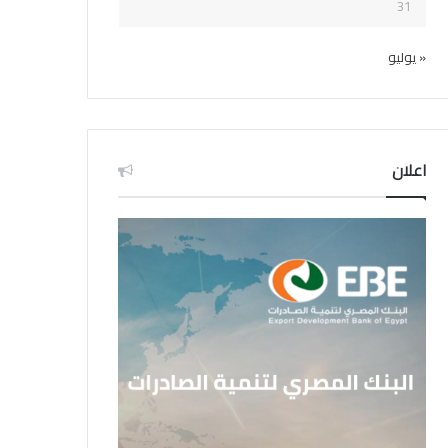
31
« يوليو
اعلان